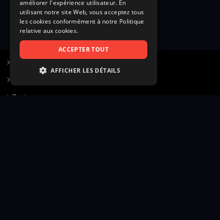
améliorer l'expérience utilisateur. En
utilisant notre site Web, vous acceptez tous
les cookies conformément à notre Politique
relative aux cookies.
ACCEPTER TOUT
S’inscrire à Figurants.com
AFFICHER LES DÉTAILS
Questions fréquentes
STRICTEMENT NÉCESSAIRES
Poster une annonce
PERFORMANCE
Actualités
CIBLAGE
Voir le hall of fame
FONCTIONNALITÉ
Contact
NON CLASSIFIÉS
Gestion d’abonnement
Transparence des avis
Strictement nécessaires
Performance
Mentions légales
Conditions générales
Ciblage
Fonctionnalité