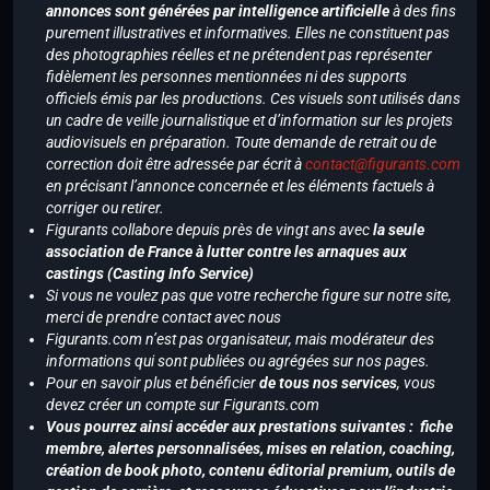
annonces sont générées par intelligence artificielle
à des fins
purement illustratives et informatives. Elles ne constituent pas
des photographies réelles et ne prétendent pas représenter
fidèlement les personnes mentionnées ni des supports
officiels émis par les productions. Ces visuels sont utilisés dans
un cadre de veille journalistique et d’information sur les projets
audiovisuels en préparation. Toute demande de retrait ou de
correction doit être adressée par écrit à
contact@figurants.com
en précisant l’annonce concernée et les éléments factuels à
corriger ou retirer.
Figurants collabore depuis près de vingt ans avec
la seule
association de France à lutter contre les arnaques aux
castings (Casting Info Service)
Si vous ne voulez pas que votre recherche figure sur notre site,
merci de prendre contact avec nous
Figurants.com n’est pas organisateur, mais modérateur des
informations qui sont publiées ou agrégées sur nos pages.
Pour en savoir plus et bénéficier
de tous nos services
, vous
devez créer un compte sur Figurants.com
Vous pourrez ainsi accéder aux prestations suivantes : fiche
membre, alertes personnalisées, mises en relation, coaching,
création de book photo, contenu éditorial premium, outils de