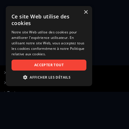
×
Ce site Web utilise des
cookies
Notre site Web utilise des cookies pour
améliorer l'expérience utilisateur. En
utilisant notre site Web, vous acceptez tous
les cookies conformément à notre Politique
relative aux cookies.
ACCEPTER TOUT
S’inscrire à Figurants.com
AFFICHER LES DÉTAILS
Questions fréquentes
STRICTEMENT NÉCESSAIRES
Poster une annonce
PERFORMANCE
Actualités
CIBLAGE
Voir le hall of fame
FONCTIONNALITÉ
Contact