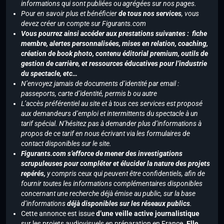
informations qui sont publiées ou agrégées sur nos pages.
Pour en savoir plus et bénéficier
de tous nos services
, vous
devez créer un compte sur Figurants.com
Vous pourrez ainsi accéder aux prestations suivantes : fiche
membre, alertes personnalisées, mises en relation, coaching,
création de book photo, contenu éditorial premium, outils de
gestion de carrière, et ressources éducatives pour l’industrie
du spectacle, etc…
N’envoyez jamais de documents d’identité par email :
passeports, carte d’identité, permis b ou autre
L’accès préférentiel au site et à tous ces services est proposé
aux demandeurs d’emploi et intermittents du spectacle à un
tarif spécial. N’hésitez pas à demander plus d’informations à
propos de ce tarif en nous écrivant via les formulaires de
contact disponibles sur le site.
Figurants.com s’efforce de mener des investigations
scrupuleuses pour compléter et élucider la nature des projets
repérés,
y compris ceux qui peuvent être confidentiels, afin de
fournir toutes les informations complémentaires disponibles
concernant une recherche déjà émise au public, sur la base
d’informations
déjà disponibles sur les réseaux publics
.
Cette annonce est issue
d’une veille active journalistique
sur les projets audiovisuels en préparation en France.
Elle