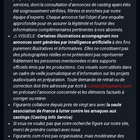
services, dont la consultation d’annonces de casting ayant étés
été soigneusement vérifiées, filtrées et enrichies par notre
équipe d’experts. Chaque annonce fait l’objet d’une enquête
approfondie pour en assurer la légitimité et fournir des
informations complémentaires pertinentes à nos abonnés.
⚠️ VISUELS :
Certaines illustrations accompagnant nos
annonces sont générées par intelligence artificielle
à des fins
purement illustratives et informatives. Elles ne constituent pas
des photographies réelles et ne prétendent pas représenter
fidèlement les personnes mentionnées ni des supports
officiels émis par les productions. Ces visuels sont utilisés dans
un cadre de veille journalistique et d’information sur les projets
audiovisuels en préparation. Toute demande de retrait ou de
correction doit être adressée par écrit à
contact@figurants.com
en précisant l’annonce concernée et les éléments factuels à
corriger ou retirer.
Figurants collabore depuis près de vingt ans avec
la seule
association de France à lutter contre les arnaques aux
castings (Casting Info Service)
Si vous ne voulez pas que votre recherche figure sur notre site,
merci de prendre contact avec nous
Figurants.com n’est pas organisateur, mais modérateur des