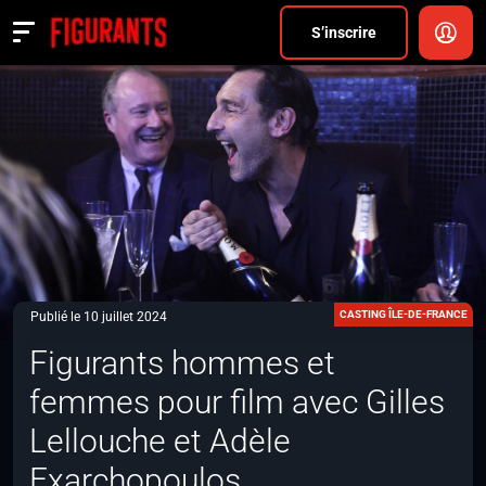
Divers
S’inscrire
Actualités
ANNONCER
FAQ
S’inscrire
CONNEXION
CASTING ÎLE-DE-FRANCE
Publié le 10 juillet 2024
Figurants hommes et
femmes pour film avec Gilles
Lellouche et Adèle
Exarchopoulos