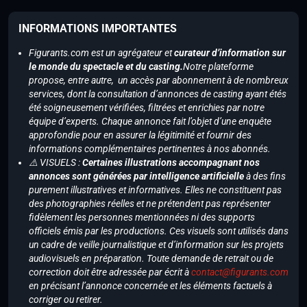
INFORMATIONS IMPORTANTES
Figurants.com est un agrégateur et
curateur d’information sur
le monde du spectacle et du casting.
Notre plateforme
propose, entre autre, un accès par abonnement à de nombreux
services, dont la consultation d’annonces de casting ayant étés
été soigneusement vérifiées, filtrées et enrichies par notre
équipe d’experts. Chaque annonce fait l’objet d’une enquête
approfondie pour en assurer la légitimité et fournir des
informations complémentaires pertinentes à nos abonnés.
⚠️ VISUELS :
Certaines illustrations accompagnant nos
annonces sont générées par intelligence artificielle
à des fins
purement illustratives et informatives. Elles ne constituent pas
des photographies réelles et ne prétendent pas représenter
fidèlement les personnes mentionnées ni des supports
officiels émis par les productions. Ces visuels sont utilisés dans
un cadre de veille journalistique et d’information sur les projets
audiovisuels en préparation. Toute demande de retrait ou de
correction doit être adressée par écrit à
contact@figurants.com
en précisant l’annonce concernée et les éléments factuels à
corriger ou retirer.