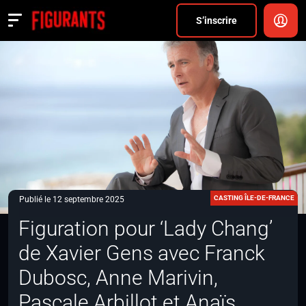
Divers
S’inscrire
Actualités
ANNONCER
FAQ
S’inscrire
CONNEXION
CASTING ÎLE-DE-FRANCE
Publié le 12 septembre 2025
Figuration pour ‘Lady Chang’
de Xavier Gens avec Franck
Dubosc, Anne Marivin,
Pascale Arbillot et Anaïs