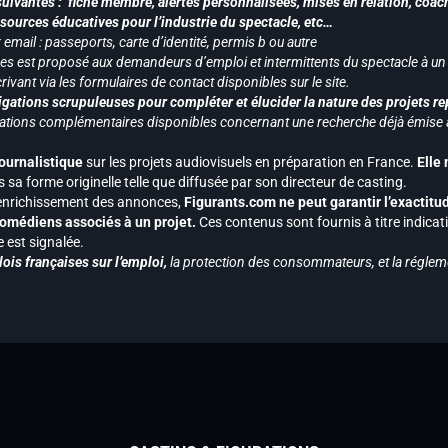
uivantes : fiche membre, alertes personnalisées, mises en relation, coac
ssources éducatives pour l’industrie du spectacle, etc…
mail : passeports, carte d’identité, permis b ou autre
vices est proposé aux demandeurs d’emploi et intermittents du spectacle à un
ivant via les formulaires de contact disponibles sur le site.
gations scrupuleuses pour compléter et élucider la nature des projets re
ormations complémentaires disponibles concernant une recherche déjà émise a
journalistique
sur les projets audiovisuels en préparation en France.
Elle
 sa forme originelle telle que diffusée par son directeur de casting.
 l’enrichissement des annonces,
Figurants.com ne peut garantir l’exactitu
s comédiens associés à un projet.
Ces contenus sont fournis à titre indicati
est signalée.
ois françaises sur l’emploi,
la protection des consommateurs, et la réglem