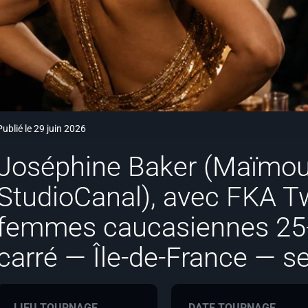
Publié le 29 juin 2026
Joséphine Baker (Maïmou
StudioCanal), avec FKA Tw
femmes caucasiennes 25
carré — Île-de-France — s
LIEU TOURNAGE
DATE TOURNAGE