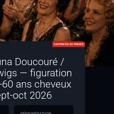
CASTING ÎLE-DE-FRANCE
na Doucouré /
igs — figuration
-60 ans cheveux
ept-oct 2026
RÉMUNÉRATION