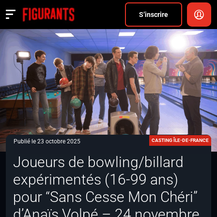
Divers
S’inscrire
Actualités
ANNONCER
FAQ
S’inscrire
CONNEXION
CASTING ÎLE-DE-FRANCE
Publié le 23 octobre 2025
Joueurs de bowling/billard
expérimentés (16-99 ans)
pour “Sans Cesse Mon Chéri”
d’Anaïs Volpé – 24 novembre