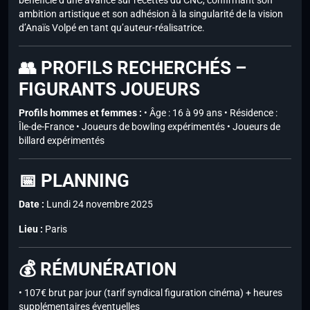
bénéficié d’une avance sur recettes du CNC, confirmant son
ambition artistique et son adhésion à la singularité de la vision
d’Anaïs Volpé en tant qu’auteur-réalisatrice.
👥 PROFILS RECHERCHÉS –
FIGURANTS JOUEURS
Profils hommes et femmes :
• Âge : 16 à 99 ans • Résidence :
Île-de-France • Joueurs de bowling expérimentés • Joueurs de
billard expérimentés
📅 PLANNING
Date :
Lundi 24 novembre 2025
Lieu :
Paris
💰 RÉMUNÉRATION
• 107€ brut par jour (tarif syndical figuration cinéma) + heures
supplémentaires éventuelles