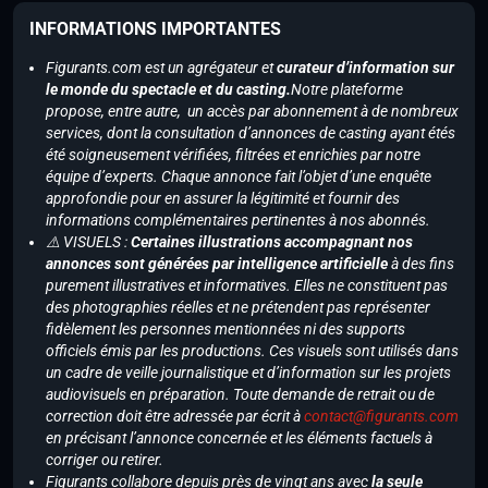
INFORMATIONS IMPORTANTES
Figurants.com est un agrégateur et
curateur d’information sur
le monde du spectacle et du casting.
Notre plateforme
propose, entre autre, un accès par abonnement à de nombreux
services, dont la consultation d’annonces de casting ayant étés
été soigneusement vérifiées, filtrées et enrichies par notre
équipe d’experts. Chaque annonce fait l’objet d’une enquête
approfondie pour en assurer la légitimité et fournir des
informations complémentaires pertinentes à nos abonnés.
⚠️ VISUELS :
Certaines illustrations accompagnant nos
annonces sont générées par intelligence artificielle
à des fins
purement illustratives et informatives. Elles ne constituent pas
des photographies réelles et ne prétendent pas représenter
fidèlement les personnes mentionnées ni des supports
officiels émis par les productions. Ces visuels sont utilisés dans
un cadre de veille journalistique et d’information sur les projets
audiovisuels en préparation. Toute demande de retrait ou de
correction doit être adressée par écrit à
contact@figurants.com
en précisant l’annonce concernée et les éléments factuels à
corriger ou retirer.
Figurants collabore depuis près de vingt ans avec
la seule