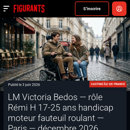
Divers
S’inscrire
Actualités
ANNONCER
FAQ
S’inscrire
CONNEXION
CASTING ÎLE-DE-FRANCE
Publié le 3 juin 2026
LM Victoria Bedos — rôle
Rémi H 17-25 ans handicap
moteur fauteuil roulant —
Paris — décembre 2026