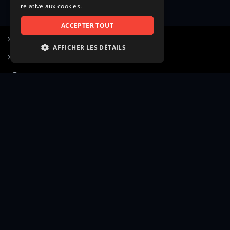
relative aux cookies.
ACCEPTER TOUT
S’inscrire à Figurants.com
AFFICHER LES DÉTAILS
Questions fréquentes
STRICTEMENT NÉCESSAIRES
Poster une annonce
PERFORMANCE
Actualités
CIBLAGE
Voir le hall of fame
FONCTIONNALITÉ
Contact
NON CLASSIFIÉS
Gestion d’abonnement
Transparence des avis
Strictement nécessaires
Performance
Mentions légales
Conditions générales
Ciblage
Fonctionnalité
Confidentialité
Cadre juridique et éditorial
Non classifiés
Création site web twinbi