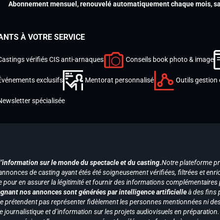
Abonnement mensuel, renouvelé automatiquement chaque mois, san
ANTS À VOTRE SERVICE
Castings vérifiés CIS anti-arnaques
Conseils book photo & image
Événements exclusifs
Mentorat personnalisé
Outils gestion 
Newsletter spécialisée
d’information sur le monde du spectacle et du casting.
Notre plateforme p
annonces de casting ayant étés été soigneusement vérifiées, filtrées et enri
e pour en assurer la légitimité et fournir des informations complémentaires
gnant nos annonces sont générées par intelligence artificielle
à des fins 
ne prétendent pas représenter fidèlement les personnes mentionnées ni des 
le journalistique et d’information sur les projets audiovisuels en préparatio