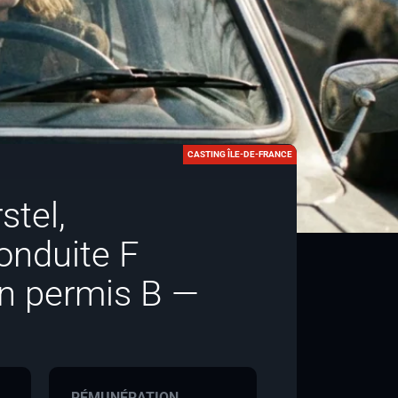
CASTING ÎLE-DE-FRANCE
stel,
nduite F
n permis B —
RÉMUNÉRATION