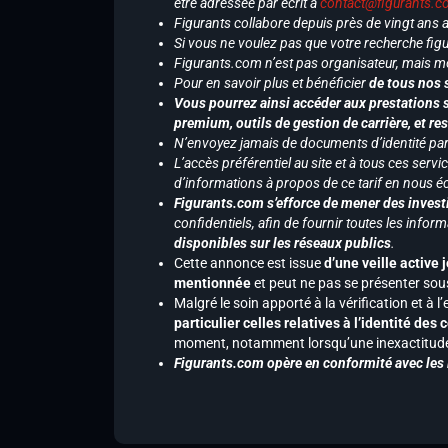
être adressée par écrit à
contact@figurants.
Figurants collabore depuis près de vingt ans
Si vous ne voulez pas que votre recherche figu
Figurants.com n’est pas organisateur, mais m
Pour en savoir plus et bénéficier
de tous nos 
Vous pourrez ainsi accéder aux prestations s
premium, outils de gestion de carrière, et re
N’envoyez jamais de documents d’identité par e
L’accès préférentiel au site et à tous ces ser
d’informations à propos de ce tarif en nous écr
Figurants.com s’efforce de mener des investi
confidentiels, afin de fournir toutes les inf
disponibles sur les réseaux publics
.
Cette annonce est issue
d’une veille active 
mentionnée
et peut ne pas se présenter sous
Malgré le soin apporté à la vérification et à
particulier celles relatives à l’identité de
moment, notamment lorsqu’une inexactitude 
Figurants.com opère en conformité avec les l