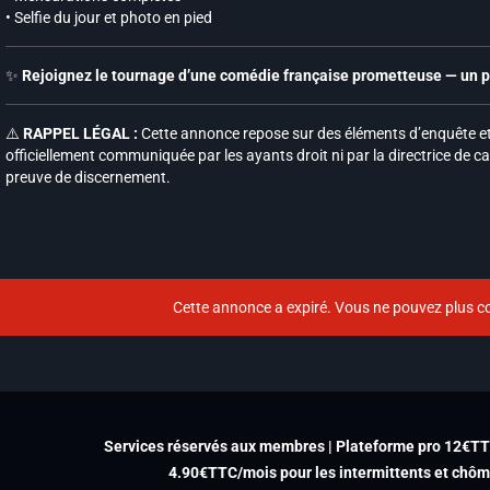
• Selfie du jour et photo en pied
✨
Rejoignez le tournage d’une comédie française prometteuse — un pr
⚠️
RAPPEL LÉGAL :
Cette annonce repose sur des éléments d’enquête et 
officiellement communiquée par les ayants droit ni par la directrice de ca
preuve de discernement.
Cette annonce a expiré. Vous ne pouvez plus co
Services réservés aux membres | Plateforme pro 12€T
4.90€TTC/mois pour les intermittents et chô