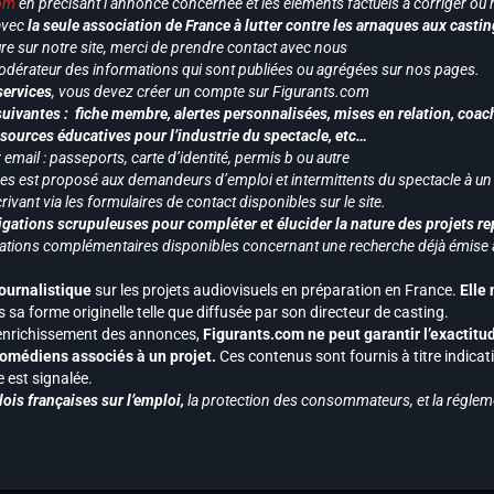
com
en précisant l’annonce concernée et les éléments factuels à corriger ou re
 avec
la seule association de France à lutter contre les arnaques aux castin
re sur notre site, merci de prendre contact avec nous
odérateur des informations qui sont publiées ou agrégées sur nos pages.
services
, vous devez créer un compte sur Figurants.com
uivantes : fiche membre, alertes personnalisées, mises en relation, coac
ssources éducatives pour l’industrie du spectacle, etc…
mail : passeports, carte d’identité, permis b ou autre
vices est proposé aux demandeurs d’emploi et intermittents du spectacle à un
ivant via les formulaires de contact disponibles sur le site.
gations scrupuleuses pour compléter et élucider la nature des projets re
ormations complémentaires disponibles concernant une recherche déjà émise a
journalistique
sur les projets audiovisuels en préparation en France.
Elle
 sa forme originelle telle que diffusée par son directeur de casting.
 l’enrichissement des annonces,
Figurants.com ne peut garantir l’exactitu
s comédiens associés à un projet.
Ces contenus sont fournis à titre indicati
est signalée.
ois françaises sur l’emploi,
la protection des consommateurs, et la réglem