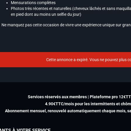
Mensurations complètes
Photos très récentes et naturelles (cheveux lâchés et sans maquillage
en pied dont au moins un selfie du jour)
Ne manquez pas cette occasion de vivre une expérience unique sur gran
Cette annonce a expiré. Vous ne pouvez plus co
Services réservés aux membres | Plateforme pro 12€T
4.90€TTC/mois pour les intermittents et chô
Abonnement mensuel, renouvelé automatiquement chaque mois, san
ANTS À VOTRE SERVICE