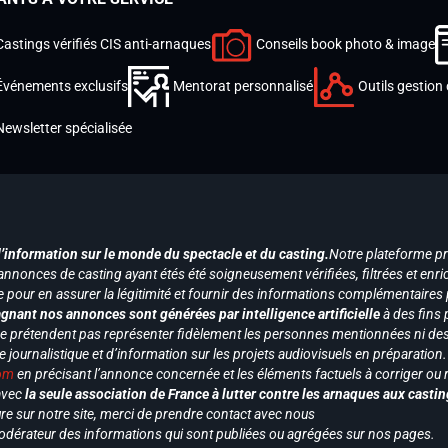
Castings vérifiés CIS anti-arnaques
Conseils book photo & image
Événements exclusifs
Mentorat personnalisé
Outils gestion 
Newsletter spécialisée
d’information sur le monde du spectacle et du casting.
Notre plateforme p
annonces de casting ayant étés été soigneusement vérifiées, filtrées et enri
e pour en assurer la légitimité et fournir des informations complémentaires
gnant nos annonces sont générées par intelligence artificielle
à des fins 
ne prétendent pas représenter fidèlement les personnes mentionnées ni des 
le journalistique et d’information sur les projets audiovisuels en préparatio
com
en précisant l’annonce concernée et les éléments factuels à corriger ou re
 avec
la seule association de France à lutter contre les arnaques aux castin
re sur notre site, merci de prendre contact avec nous
odérateur des informations qui sont publiées ou agrégées sur nos pages.