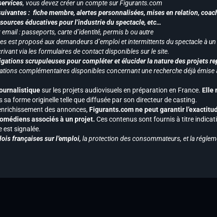
services
, vous devez créer un compte sur Figurants.com
uivantes : fiche membre, alertes personnalisées, mises en relation, coac
ssources éducatives pour l’industrie du spectacle, etc…
mail : passeports, carte d’identité, permis b ou autre
vices est proposé aux demandeurs d’emploi et intermittents du spectacle à un
ivant via les formulaires de contact disponibles sur le site.
gations scrupuleuses pour compléter et élucider la nature des projets re
ormations complémentaires disponibles concernant une recherche déjà émise a
journalistique
sur les projets audiovisuels en préparation en France.
Elle
 sa forme originelle telle que diffusée par son directeur de casting.
 l’enrichissement des annonces,
Figurants.com ne peut garantir l’exactitu
s comédiens associés à un projet.
Ces contenus sont fournis à titre indicati
est signalée.
ois françaises sur l’emploi,
la protection des consommateurs, et la réglem