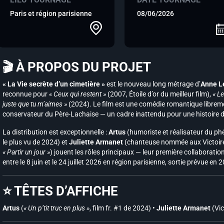
Paris et région parisienne
08/06/2026
🎬 À PROPOS DU PROJET
« La Vie secrète d’un cimetière »
est le nouveau long métrage d’
Anne L
reconnue pour
« Ceux qui restent »
(2007, Étoile d’or du meilleur film),
« L
juste que tu m’aimes »
(2024). Le film est une comédie romantique libremen
conservateur du Père-Lachaise — un cadre inattendu pour une histoire 
La distribution est exceptionnelle :
Artus
(humoriste et réalisateur du 
le plus vu de 2024) et
Juliette Armanet
(chanteuse nommée aux Victoires
« Partir un jour »
) jouent les rôles principaux — leur première collaborati
entre le 8 juin et le 24 juillet 2026 en région parisienne, sortie prévue en 
⭐ TÊTES D’AFFICHE
Artus
(
« Un p’tit truc en plus »
, film fr. #1 de 2024) •
Juliette Armanet
(Vic