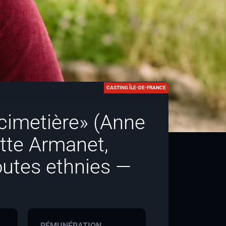
CASTING ÎLE-DE-FRANCE
 cimetière» (Anne
ette Armanet,
outes ethnies —
RÉMUNÉRATION