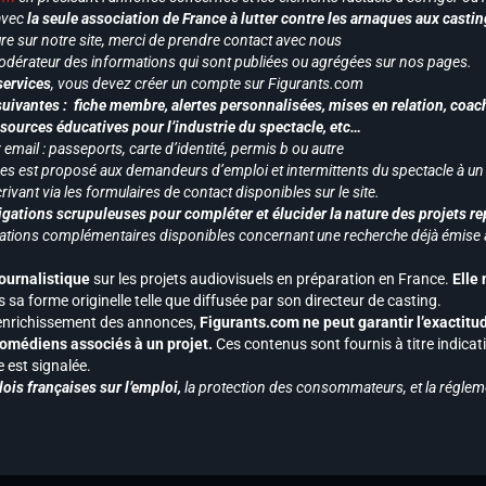
 avec
la seule association de France à lutter contre les arnaques aux castin
re sur notre site, merci de prendre contact avec nous
odérateur des informations qui sont publiées ou agrégées sur nos pages.
services
, vous devez créer un compte sur Figurants.com
uivantes : fiche membre, alertes personnalisées, mises en relation, coac
ssources éducatives pour l’industrie du spectacle, etc…
mail : passeports, carte d’identité, permis b ou autre
vices est proposé aux demandeurs d’emploi et intermittents du spectacle à un
ivant via les formulaires de contact disponibles sur le site.
gations scrupuleuses pour compléter et élucider la nature des projets re
ormations complémentaires disponibles concernant une recherche déjà émise a
journalistique
sur les projets audiovisuels en préparation en France.
Elle
 sa forme originelle telle que diffusée par son directeur de casting.
 l’enrichissement des annonces,
Figurants.com ne peut garantir l’exactitu
s comédiens associés à un projet.
Ces contenus sont fournis à titre indicati
est signalée.
ois françaises sur l’emploi,
la protection des consommateurs, et la réglem