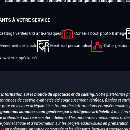
Abonnement mensuel, renouvelé automatiquement chaque mois, san
ANTS À VOTRE SERVICE
Castings vérifiés CIS anti-arnaques
Conseils book photo & image
Événements exclusifs
Mentorat personnalisé
Outils gestion 
Newsletter spécialisée
d’information sur le monde du spectacle et du casting.
Notre plateforme p
annonces de casting ayant étés été soigneusement vérifiées, filtrées et enri
e pour en assurer la légitimité et fournir des informations complémentaires
gnant nos annonces sont générées par intelligence artificielle
à des fins 
ne prétendent pas représenter fidèlement les personnes mentionnées ni des 
le journalistique et d’information sur les projets audiovisuels en préparatio
com
en précisant l’annonce concernée et les éléments factuels à corriger ou re