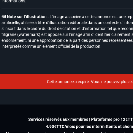
informations.
🖼️
Note sur l’illustration :
L’image associée à cette annonce est une repr
artificielle, utilisée à titre d’illustration éditoriale dans un contexte d’inf
s’inscrit dans le cadre du droit de citation et d’information tel que recon
filigrane (watermark) est apposé sur l’image afin d’identifier clairement so
endorsement, ni une approbation de la part des personnes représentées ou
interprétée comme un élément officiel de la production.
Cette annonce a expiré. Vous ne pouvez plus co
Services réservés aux membres | Plateforme pro 12€T
4.90€TTC/mois pour les intermittents et chô