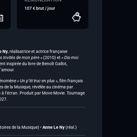
107 € brut / jour
e Ny
, réalisatrice et actrice française
es Invités de mon père »
(2010) et
« Dis-moi
t inspirée du livre de Benoît Gallot,
d’amour.
phénomène
« Un p’tit truc en plus »
, film français
 de la Musique, révélée au cinéma par
on à l’écran. Produit par Move Movie. Tournage
2027.
toires de la Musique) •
Anne Le Ny
(réal.)