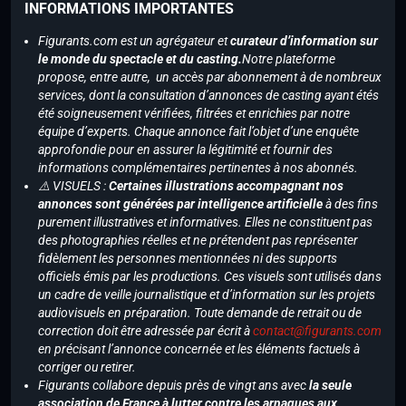
INFORMATIONS IMPORTANTES
Figurants.com est un agrégateur et
curateur d’information sur
le monde du spectacle et du casting.
Notre plateforme
propose, entre autre, un accès par abonnement à de nombreux
services, dont la consultation d’annonces de casting ayant étés
été soigneusement vérifiées, filtrées et enrichies par notre
équipe d’experts. Chaque annonce fait l’objet d’une enquête
approfondie pour en assurer la légitimité et fournir des
informations complémentaires pertinentes à nos abonnés.
⚠️ VISUELS :
Certaines illustrations accompagnant nos
annonces sont générées par intelligence artificielle
à des fins
purement illustratives et informatives. Elles ne constituent pas
des photographies réelles et ne prétendent pas représenter
fidèlement les personnes mentionnées ni des supports
officiels émis par les productions. Ces visuels sont utilisés dans
un cadre de veille journalistique et d’information sur les projets
audiovisuels en préparation. Toute demande de retrait ou de
correction doit être adressée par écrit à
contact@figurants.com
en précisant l’annonce concernée et les éléments factuels à
corriger ou retirer.
Figurants collabore depuis près de vingt ans avec
la seule
association de France à lutter contre les arnaques aux