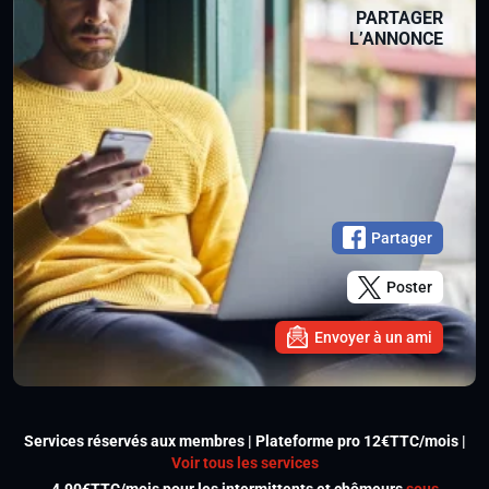
PARTAGER
L’ANNONCE
Partager
Poster
Envoyer à un ami
Services réservés aux membres | Plateforme pro 12€TTC/mois |
Voir tous les services