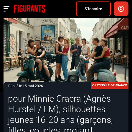
Divers
S’inscrire
Actualités
ANNONCER
FAQ
S’inscrire
CONNEXION
CASTING ÎLE-DE-FRANCE
Publié le 15 mai 2026
pour Minnie Cracra (Agnès
Hurstel / LM), silhouettes
jeunes 16-20 ans (garçons,
filles, couples, motard