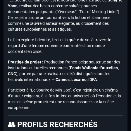
“Le Sourire de Min-Joo” est le nouveau long métrage de
Sung-A
Yoon
, réalisatrice belgo-coréenne saluée pour ses
documentaires poignants (“Overseas”, “Full of Missing Links”).
Ce projet marque un tournant vers la fiction et s’annonce
comme une œuvre d’auteur élégante, au croisement des
cultures européennes et asiatiques.
Le film explore l’identité, l’exil et la quête de soi à travers le
regard d’une femme coréenne confrontée à un monde
occidental en crise.
Prestige du projet :
Production franco-belge soutenue par des
institutions culturelles reconnues (
Fonds Wallonie-Bruxelles,
CNC
), portée par une réalisatrice déjà distinguée dans les
festivals internationaux —
Cannes, Locarno, IDFA
.
Participer à “Le Sourire de Min-Joo”, c’est rejoindre un cinéma
d’auteur exigeant, à la fois intime et universel, où l’émotion et la
mise en scène promettent une reconnaissance sur la scène
européenne.
👥 PROFILS RECHERCHÉS