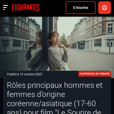
Divers
S’inscrire
Actualités
ANNONCER
FAQ
S’inscrire
CONNEXION
CASTING ÎLE-DE-FRANCE
Publié le 13 octobre 2025
Rôles principaux hommes et
femmes d’origine
coréenne/asiatique (17-60
ans) pour film “Le Sourire de