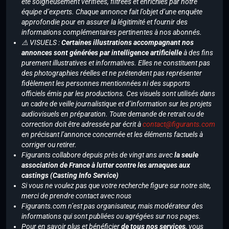
été soigneusement vérifiées, filtrées et enrichies par notre
équipe d’experts. Chaque annonce fait l’objet d’une enquête
approfondie pour en assurer la légitimité et fournir des
informations complémentaires pertinentes à nos abonnés.
⚠️ VISUELS :
Certaines illustrations accompagnant nos
annonces sont générées par intelligence artificielle
à des fins
purement illustratives et informatives. Elles ne constituent pas
des photographies réelles et ne prétendent pas représenter
fidèlement les personnes mentionnées ni des supports
officiels émis par les productions. Ces visuels sont utilisés dans
un cadre de veille journalistique et d’information sur les projets
audiovisuels en préparation. Toute demande de retrait ou de
correction doit être adressée par écrit à
contact@figurants.com
en précisant l’annonce concernée et les éléments factuels à
corriger ou retirer.
Figurants collabore depuis près de vingt ans avec
la seule
association de France à lutter contre les arnaques aux
castings (Casting Info Service)
Si vous ne voulez pas que votre recherche figure sur notre site,
merci de prendre contact avec nous
Figurants.com n’est pas organisateur, mais modérateur des
informations qui sont publiées ou agrégées sur nos pages.
Pour en savoir plus et bénéficier
de tous nos services
, vous