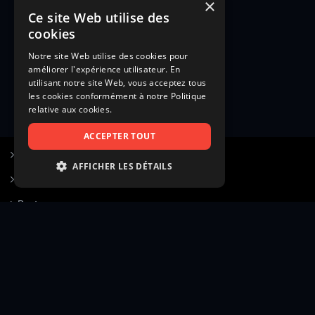
×
Ce site Web utilise des
cookies
Notre site Web utilise des cookies pour
améliorer l'expérience utilisateur. En
utilisant notre site Web, vous acceptez tous
les cookies conformément à notre Politique
relative aux cookies.
ACCEPTER TOUT
S’inscrire à Figurants.com
AFFICHER LES DÉTAILS
Questions fréquentes
STRICTEMENT NÉCESSAIRES
Poster une annonce
PERFORMANCE
Actualités
CIBLAGE
Voir le hall of fame
FONCTIONNALITÉ
Contact
NON CLASSIFIÉS
Gestion d’abonnement