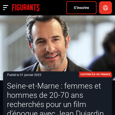
Divers
S’inscrire
Actualités
ANNONCER
FAQ
S’inscrire
CONNEXION
CASTING ÎLE-DE-FRANCE
Publié le 31 janvier 2025
Seine-et-Marne : femmes et
hommes de 20-70 ans
recherchés pour un film
d’époque avec Jean Dujardin