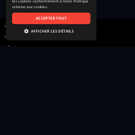
les cookies conformément à notre Politique
relative aux cookies.
ACCEPTER TOUT
S’inscrire à Figurants.com
AFFICHER LES DÉTAILS
Questions fréquentes
STRICTEMENT NÉCESSAIRES
Poster une annonce
PERFORMANCE
Actualités
CIBLAGE
Voir le hall of fame
FONCTIONNALITÉ
Contact
NON CLASSIFIÉS
Gestion d’abonnement
Transparence des avis
Strictement nécessaires
Performance
Mentions légales
Conditions générales
Ciblage
Fonctionnalité
Confidentialité
Cadre juridique et éditorial
Non classifiés
Création site web twinbi