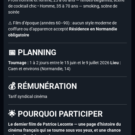
Profil homme et femme, 25 à 60 ans — tenues élégantes, scène
de cocktail chic • Homme, 35 à 70 ans — smoking, scène de
soirée
⚠️ Film d’époque (années 60–90) : aucun style moderne de
coiffure ou d’apparence accepté
Résidence en Normandie
obligatoire
📅 PLANNING
Tournage :
1 à 2 jours entre le 15 juin et le 9 juillet 2026
Lieu :
Caen et environs (Normandie, 14)
💰 RÉMUNÉRATION
Tarif syndical cinéma
🌟 POURQUOI PARTICIPER
Le dernier film de Patrice Leconte — une page d’histoire du
cinéma français qui se tourne sous vos yeux, et une chance