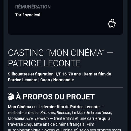
RÉMUNÉRATION
Tarif syndical
CASTING “MON CINÉMA” —
PATRICE LECONTE
Silhouettes et figuration H/F 16-70 ans | Dernier film de
Patrice Leconte | Caen / Normandie
🎬 À PROPOS DU PROJET
Mon Cinéma
est le
dernier film
de
Patrice Leconte
—
réalisateur de
Les Bronzés
,
Ridicule
,
Le Mari de la coiffeuse
,
Monsieur Hire
,
Tandem
— trente films et une carrière qui a
traversé cinquante ans de cinéma français. Film
autobiographique, “joyeux et lumineux” selon ses propres mots,