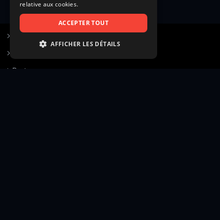
relative aux cookies.
ACCEPTER TOUT
S’inscrire à Figurants.com
AFFICHER LES DÉTAILS
Questions fréquentes
STRICTEMENT NÉCESSAIRES
Poster une annonce
PERFORMANCE
Actualités
CIBLAGE
Voir le hall of fame
FONCTIONNALITÉ
Contact
NON CLASSIFIÉS
Gestion d’abonnement
Transparence des avis
Strictement nécessaires
Performance
Mentions légales
Conditions générales
Ciblage
Fonctionnalité
Confidentialité
Cadre juridique et éditorial
Non classifiés
Création site web twinbi