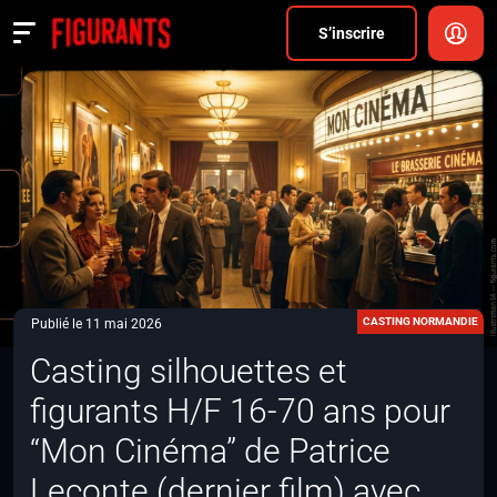
Divers
S’inscrire
Actualités
ANNONCER
FAQ
S’inscrire
CONNEXION
CASTING NORMANDIE
Publié le 11 mai 2026
Casting silhouettes et
figurants H/F 16-70 ans pour
“Mon Cinéma” de Patrice
Leconte (dernier film) avec