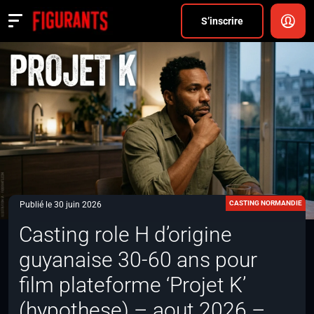
Divers
S’inscrire
Actualités
ANNONCER
FAQ
S’inscrire
CONNEXION
CASTING NORMANDIE
Publié le 30 juin 2026
Casting role H d’origine
guyanaise 30-60 ans pour
film plateforme ‘Projet K’
(hypothese) – aout 2026 –