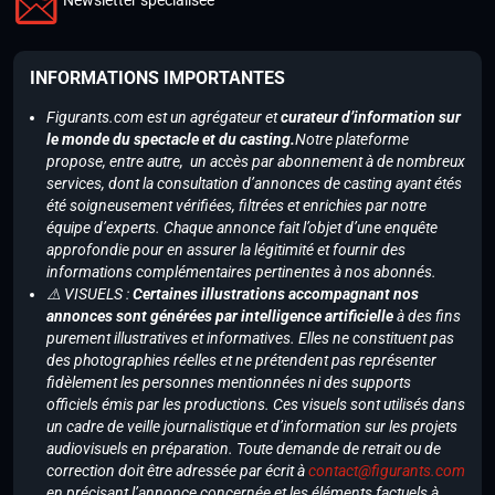
INFORMATIONS IMPORTANTES
Figurants.com est un agrégateur et
curateur d’information sur
le monde du spectacle et du casting.
Notre plateforme
propose, entre autre, un accès par abonnement à de nombreux
services, dont la consultation d’annonces de casting ayant étés
été soigneusement vérifiées, filtrées et enrichies par notre
équipe d’experts. Chaque annonce fait l’objet d’une enquête
approfondie pour en assurer la légitimité et fournir des
informations complémentaires pertinentes à nos abonnés.
⚠️ VISUELS :
Certaines illustrations accompagnant nos
annonces sont générées par intelligence artificielle
à des fins
purement illustratives et informatives. Elles ne constituent pas
des photographies réelles et ne prétendent pas représenter
fidèlement les personnes mentionnées ni des supports
officiels émis par les productions. Ces visuels sont utilisés dans
un cadre de veille journalistique et d’information sur les projets
audiovisuels en préparation. Toute demande de retrait ou de
correction doit être adressée par écrit à
contact@figurants.com
en précisant l’annonce concernée et les éléments factuels à