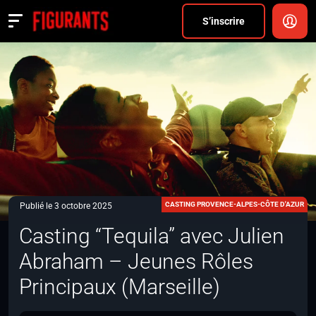
Divers
S’inscrire
Actualités
ANNONCER
FAQ
S’inscrire
CONNEXION
CASTING PROVENCE-ALPES-CÔTE D'AZUR
Publié le 3 octobre 2025
Casting “Tequila” avec Julien
Abraham – Jeunes Rôles
Principaux (Marseille)