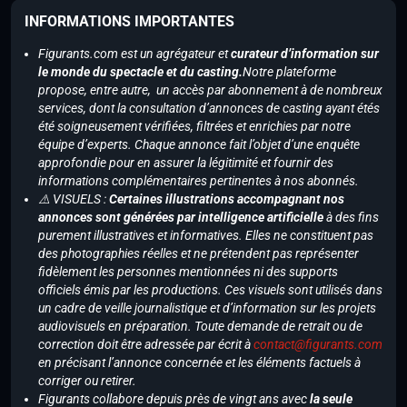
INFORMATIONS IMPORTANTES
Figurants.com est un agrégateur et
curateur d’information sur
le monde du spectacle et du casting.
Notre plateforme
propose, entre autre, un accès par abonnement à de nombreux
services, dont la consultation d’annonces de casting ayant étés
été soigneusement vérifiées, filtrées et enrichies par notre
équipe d’experts. Chaque annonce fait l’objet d’une enquête
approfondie pour en assurer la légitimité et fournir des
informations complémentaires pertinentes à nos abonnés.
⚠️ VISUELS :
Certaines illustrations accompagnant nos
annonces sont générées par intelligence artificielle
à des fins
purement illustratives et informatives. Elles ne constituent pas
des photographies réelles et ne prétendent pas représenter
fidèlement les personnes mentionnées ni des supports
officiels émis par les productions. Ces visuels sont utilisés dans
un cadre de veille journalistique et d’information sur les projets
audiovisuels en préparation. Toute demande de retrait ou de
correction doit être adressée par écrit à
contact@figurants.com
en précisant l’annonce concernée et les éléments factuels à
corriger ou retirer.
Figurants collabore depuis près de vingt ans avec
la seule