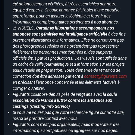
été soigneusement vérifiées, filtrées et enrichies par notre
équipe d’experts. Chaque annonce fait l’objet d’une enquête
approfondie pour en assurer la légitimité et fournir des
informations complémentaires pertinentes à nos abonnés.
⚠️ VISUELS :
Certaines illustrations accompagnant nos
annonces sont générées par intelligence artificielle
à des fins
purement illustratives et informatives. Elles ne constituent pas
des photographies réelles et ne prétendent pas représenter
fidèlement les personnes mentionnées ni des supports
officiels émis par les productions. Ces visuels sont utilisés dans
un cadre de veille journalistique et d’information sur les projets
audiovisuels en préparation. Toute demande de retrait ou de
correction doit être adressée par écrit à
contact@figurants.com
en précisant l’annonce concernée et les éléments factuels à
corriger ou retirer.
Figurants collabore depuis près de vingt ans avec
la seule
association de France à lutter contre les arnaques aux
castings (Casting Info Service)
Si vous ne voulez pas que votre recherche figure sur notre site,
merci de prendre contact avec nous
Figurants.com n’est pas organisateur, mais modérateur des
informations qui sont publiées ou agrégées sur nos pages.