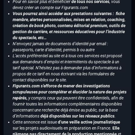
Pour en savoir plus et bénéficier
de tous nos services
, vous
devez créer un compte sur Figurants.com
Vous pourrez ainsi accéder aux prestations suivantes : fiche
membre, alertes personnalisées, mises en relation, coaching,
création de book photo, contenu éditorial premium, outils de
gestion de carrière, et ressources éducatives pour l’industrie
du spectacle, etc…
N’envoyez jamais de documents d’identité par email :
passeports, carte d’identité, permis b ou autre
L’accès préférentiel au site et à tous ces services est proposé
aux demandeurs d’emploi et intermittents du spectacle à un
tarif spécial. N’hésitez pas à demander plus d’informations à
propos de ce tarif en nous écrivant via les formulaires de
contact disponibles sur le site.
Figurants.com s’efforce de mener des investigations
scrupuleuses pour compléter et élucider la nature des projets
repérés,
y compris ceux qui peuvent être confidentiels, afin de
fournir toutes les informations complémentaires disponibles
concernant une recherche déjà émise au public, sur la base
d’informations
déjà disponibles sur les réseaux publics
.
Cette annonce est issue
d’une veille active journalistique
sur les projets audiovisuels en préparation en France.
Elle
n’émane pas directement de la production mentionnée
et