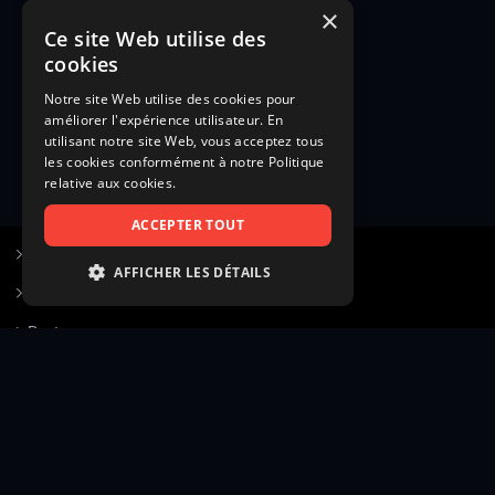
×
Ce site Web utilise des
cookies
Notre site Web utilise des cookies pour
améliorer l'expérience utilisateur. En
utilisant notre site Web, vous acceptez tous
les cookies conformément à notre Politique
relative aux cookies.
ACCEPTER TOUT
S’inscrire à Figurants.com
AFFICHER LES DÉTAILS
Questions fréquentes
STRICTEMENT NÉCESSAIRES
Poster une annonce
PERFORMANCE
Actualités
CIBLAGE
Voir le hall of fame
FONCTIONNALITÉ
Contact
NON CLASSIFIÉS
Gestion d’abonnement