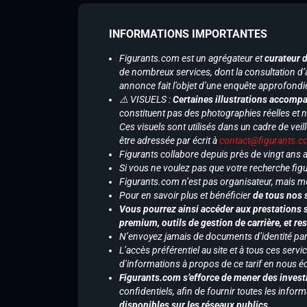
INFORMATIONS IMPORTANTES
Figurants.com est un agrégateur et
curateur 
de nombreux services, dont la consultation d’
annonce fait l’objet d’une enquête approfondi
⚠️ VISUELS :
Certaines illustrations accompa
constituent pas des photographies réelles et 
Ces visuels sont utilisés dans un cadre de veil
être adressée par écrit à
contact@figurants.
Figurants collabore depuis près de vingt ans
Si vous ne voulez pas que votre recherche figu
Figurants.com n’est pas organisateur, mais m
Pour en savoir plus et bénéficier
de tous nos 
Vous pourrez ainsi accéder aux prestations s
premium, outils de gestion de carrière, et re
N’envoyez jamais de documents d’identité par e
L’accès préférentiel au site et à tous ces ser
d’informations à propos de ce tarif en nous écr
Figurants.com s’efforce de mener des investi
confidentiels, afin de fournir toutes les inf
disponibles sur les réseaux publics
.