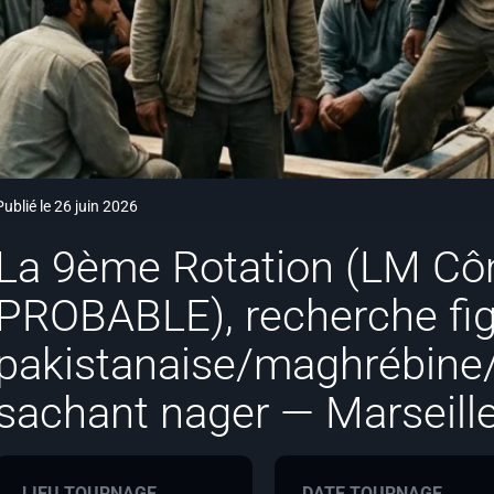
Publié le 26 juin 2026
La 9ème Rotation (LM Cô
PROBABLE), recherche fig
pakistanaise/maghrébine
sachant nager — Marseill
LIEU TOURNAGE
DATE TOURNAGE