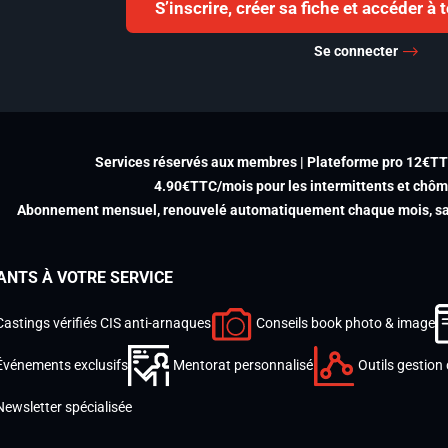
S’inscrire, créer sa fiche et accéder à
Se connecter
Services réservés aux membres | Plateforme pro 12€T
4.90€TTC/mois pour les intermittents et chô
Abonnement mensuel, renouvelé automatiquement chaque mois, san
ANTS À VOTRE SERVICE
Castings vérifiés CIS anti-arnaques
Conseils book photo & image
Événements exclusifs
Mentorat personnalisé
Outils gestion 
Newsletter spécialisée