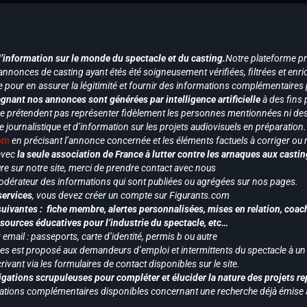
d’information sur le monde du spectacle et du casting.
Notre plateforme p
annonces de casting ayant étés été soigneusement vérifiées, filtrées et enri
e pour en assurer la légitimité et fournir des informations complémentaires
gnant nos annonces sont générées par intelligence artificielle
à des fins 
ne prétendent pas représenter fidèlement les personnes mentionnées ni des 
le journalistique et d’information sur les projets audiovisuels en préparatio
com
en précisant l’annonce concernée et les éléments factuels à corriger ou re
 avec
la seule association de France à lutter contre les arnaques aux castin
re sur notre site, merci de prendre contact avec nous
odérateur des informations qui sont publiées ou agrégées sur nos pages.
services
, vous devez créer un compte sur Figurants.com
uivantes : fiche membre, alertes personnalisées, mises en relation, coac
ssources éducatives pour l’industrie du spectacle, etc…
mail : passeports, carte d’identité, permis b ou autre
vices est proposé aux demandeurs d’emploi et intermittents du spectacle à un
ivant via les formulaires de contact disponibles sur le site.
gations scrupuleuses pour compléter et élucider la nature des projets re
ormations complémentaires disponibles concernant une recherche déjà émise a