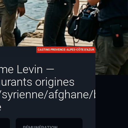
CASTING PROVENCE-ALPES-CÔTE D'AZUR
me Levin —
urants origines
/syrienne/afghane/bangla
e
RÉMUNÉRATION