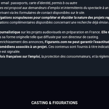
mail : passeports, carte d’identité, permis b ou autre
vices est proposé aux demandeurs d’emploi et intermittents du spectacle à un
ivant via les formulaires de contact disponibles sur le site.
gations scrupuleuses pour compléter et élucider la nature des projets re
ormations complémentaires disponibles concernant une recherche déjà émise a
journalistique
sur les projets audiovisuels en préparation en France.
Elle
 sa forme originelle telle que diffusée par son directeur de casting.
 l’enrichissement des annonces,
Figurants.com ne peut garantir l’exactitu
s comédiens associés à un projet.
Ces contenus sont fournis à titre indicati
est signalée.
ois françaises sur l’emploi,
la protection des consommateurs, et la réglem
CASTING & FIGURATIONS