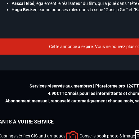
Pascal Elbé
, également le réalisateur du film, qui a joué dans “Tête
Hugo Becker
, connu pour ses rôles dans la série “Gossip Girl” et “B
Cette annonce a expiré. Vous ne pouvez plus co
Services réservés aux membres | Plateforme pro 12€T
4.90€TTC/mois pour les intermittents et chô
Abonnement mensuel, renouvelé automatiquement chaque mois, san
ANTS À VOTRE SERVICE
Castings vérifiés CIS anti-arnaques
Conseils book photo & image