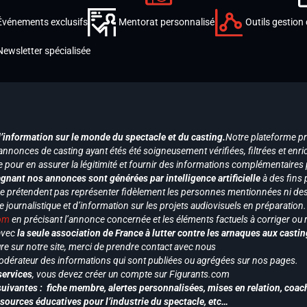
Événements exclusifs
Mentorat personnalisé
Outils gestion 
Newsletter spécialisée
d’information sur le monde du spectacle et du casting.
Notre plateforme p
annonces de casting ayant étés été soigneusement vérifiées, filtrées et enri
e pour en assurer la légitimité et fournir des informations complémentaires
gnant nos annonces sont générées par intelligence artificielle
à des fins 
ne prétendent pas représenter fidèlement les personnes mentionnées ni des 
le journalistique et d’information sur les projets audiovisuels en préparatio
com
en précisant l’annonce concernée et les éléments factuels à corriger ou re
 avec
la seule association de France à lutter contre les arnaques aux castin
re sur notre site, merci de prendre contact avec nous
odérateur des informations qui sont publiées ou agrégées sur nos pages.
services
, vous devez créer un compte sur Figurants.com
uivantes : fiche membre, alertes personnalisées, mises en relation, coac
ssources éducatives pour l’industrie du spectacle, etc…