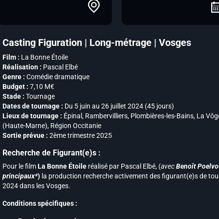
Casting Figuration | Long-métrage | Vosges
Film :
La Bonne Étoile
Réalisation :
Pascal Elbé
Genre :
Comédie dramatique
Budget :
7,10 M€
Stade :
Tournage
Dates de tournage :
Du 5 juin au 26 juillet 2024 (45 jours)
Lieux de tournage :
Épinal, Rambervilliers, Plombières-les-Bains, La Vôg
(Haute-Marne), Région Occitanie
Sortie prévue :
2ème trimestre 2025
Recherche de Figurant(e)s :
Pour le film
La Bonne Étoile
réalisé par Pascal Elbé, (
avec
Benoît Poelvo
principaux*
)
la production recherche activement des figurant(e)s de tous p
2024 dans les Vosges.
Conditions spécifiques :