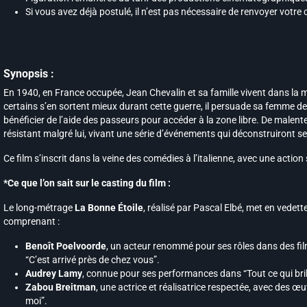
Si vous avez déjà postulé, il n’est pas nécessaire de renvoyer votre
Synopsis :
En 1940, en France occupée, Jean Chevalin et sa famille vivent dans la m
certains s’en sortent mieux durant cette guerre, il persuade sa femme de 
bénéficier de l’aide des passeurs pour accéder à la zone libre. De malent
résistant malgré lui, vivant une série d’événements qui déconstruiront s
Ce film s’inscrit dans la veine des comédies à l’italienne, avec une acti
*Ce que l’on sait sur le casting du film :
Le long-métrage
La Bonne Étoile
, réalisé par Pascal Elbé, met en vedet
comprenant :
Benoît Poelvoorde
, un acteur renommé pour ses rôles dans des fi
“C’est arrivé près de chez vous”.
Audrey Lamy
, connue pour ses performances dans “Tout ce qui brill
Zabou Breitman
, une actrice et réalisatrice respectée, avec des œ
moi”.