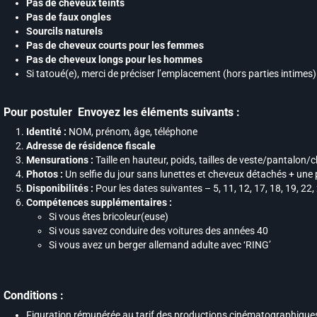
Pas de cheveux teints
Pas de faux ongles
Sourcils naturels
Pas de cheveux courts pour les femmes
Pas de cheveux longs pour les hommes
Si tatoué(e), merci de préciser l’emplacement (hors parties intimes)
Pour postuler Envoyez les éléments suivants :
Identité :
NOM, prénom, âge, téléphone
Adresse de résidence fiscale
Mensurations :
Taille en hauteur, poids, tailles de veste/pantalon/
Photos :
Un selfie du jour sans lunettes et cheveux détachés + une
Disponibilités :
Pour les dates suivantes – 5, 11, 12, 17, 18, 19, 22, 
Compétences supplémentaires :
Si vous êtes bricoleur(euse)
Si vous savez conduire des voitures des années 40
Si vous avez un berger allemand adulte avec ‘RING’
Conditions :
Figuration rémunérée au tarif des productions cinématographique