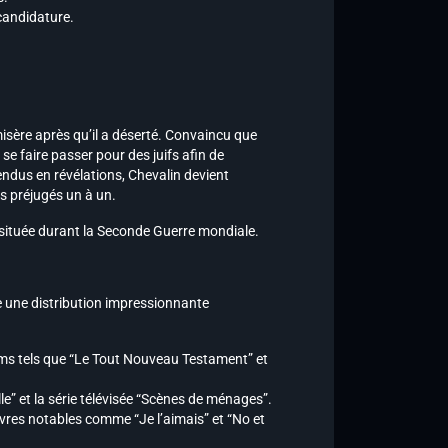
 candidature.
isère après qu’il a déserté. Convaincu que
se faire passer pour des juifs afin de
endus en révélations, Chevalin devient
es préjugés un à un.
on située durant la Seconde Guerre mondiale.
te une distribution impressionnante
lms tels que “Le Tout Nouveau Testament” et
e” et la série télévisée “Scènes de ménages”.
uvres notables comme “Je l’aimais” et “No et