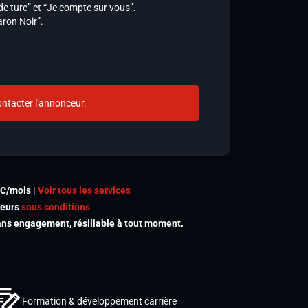
 de turc” et “Je compte sur vous”.
aron Noir”.
ntacter l'annonceur.
TC/mois |
Voir tous les services
meurs
sous conditions
s engagement, résiliable à tout moment.
Formation & développement carrière