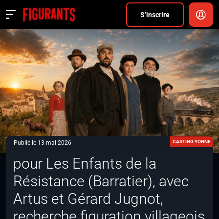
Divers
S’inscrire
Actualités
ANNONCER
FAQ
S’inscrire
CONNEXION
CASTING YONNE
Publié le 13 mai 2026
pour Les Enfants de la
Résistance (Barratier), avec
Artus et Gérard Jugnot,
recherche figuration villageois