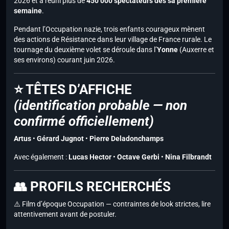
2026 et a réuni plus de
450 000 spectateurs dès sa première
semaine
.
Pendant l’Occupation nazie, trois enfants courageux mènent
des actions de Résistance dans leur village de France rurale. Le
tournage du deuxième volet se déroule dans l’
Yonne
(Auxerre et
ses environs) courant juin 2026.
⭐ TÊTES D’AFFICHE
(identification probable — non
confirmé officiellement)
Artus
•
Gérard Jugnot
•
Pierre Deladonchamps
Avec également :
Lucas Hector
•
Octave Gerbi
•
Nina Filbrandt
👥 PROFILS RECHERCHÉS
⚠️ Film d’époque Occupation — contraintes de look strictes, lire
attentivement avant de postuler.