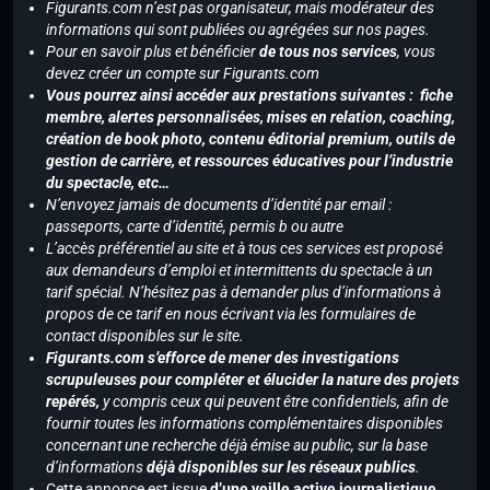
Figurants.com n’est pas organisateur, mais modérateur des
informations qui sont publiées ou agrégées sur nos pages.
Pour en savoir plus et bénéficier
de tous nos services
, vous
devez créer un compte sur Figurants.com
Vous pourrez ainsi accéder aux prestations suivantes : fiche
membre, alertes personnalisées, mises en relation, coaching,
création de book photo, contenu éditorial premium, outils de
gestion de carrière, et ressources éducatives pour l’industrie
du spectacle, etc…
N’envoyez jamais de documents d’identité par email :
passeports, carte d’identité, permis b ou autre
L’accès préférentiel au site et à tous ces services est proposé
aux demandeurs d’emploi et intermittents du spectacle à un
tarif spécial. N’hésitez pas à demander plus d’informations à
propos de ce tarif en nous écrivant via les formulaires de
contact disponibles sur le site.
Figurants.com s’efforce de mener des investigations
scrupuleuses pour compléter et élucider la nature des projets
repérés,
y compris ceux qui peuvent être confidentiels, afin de
fournir toutes les informations complémentaires disponibles
concernant une recherche déjà émise au public, sur la base
d’informations
déjà disponibles sur les réseaux publics
.
Cette annonce est issue
d’une veille active journalistique