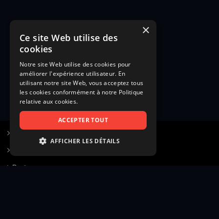
×
Ce site Web utilise des
cookies
Notre site Web utilise des cookies pour
améliorer l'expérience utilisateur. En
utilisant notre site Web, vous acceptez tous
les cookies conformément à notre Politique
relative aux cookies.
ACCEPTER TOUT
S’inscrire à Figurants.com
AFFICHER LES DÉTAILS
Questions fréquentes
STRICTEMENT NÉCESSAIRES
Poster une annonce
PERFORMANCE
Actualités
CIBLAGE
Voir le hall of fame
FONCTIONNALITÉ
Contact