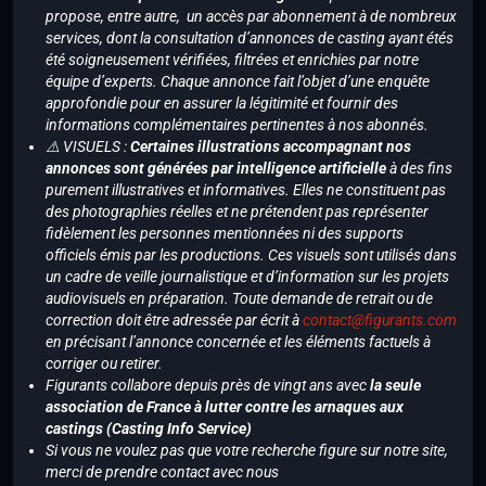
propose, entre autre, un accès par abonnement à de nombreux
services, dont la consultation d’annonces de casting ayant étés
été soigneusement vérifiées, filtrées et enrichies par notre
équipe d’experts. Chaque annonce fait l’objet d’une enquête
approfondie pour en assurer la légitimité et fournir des
informations complémentaires pertinentes à nos abonnés.
⚠️ VISUELS :
Certaines illustrations accompagnant nos
annonces sont générées par intelligence artificielle
à des fins
purement illustratives et informatives. Elles ne constituent pas
des photographies réelles et ne prétendent pas représenter
fidèlement les personnes mentionnées ni des supports
officiels émis par les productions. Ces visuels sont utilisés dans
un cadre de veille journalistique et d’information sur les projets
audiovisuels en préparation. Toute demande de retrait ou de
correction doit être adressée par écrit à
contact@figurants.com
en précisant l’annonce concernée et les éléments factuels à
corriger ou retirer.
Figurants collabore depuis près de vingt ans avec
la seule
association de France à lutter contre les arnaques aux
castings (Casting Info Service)
Si vous ne voulez pas que votre recherche figure sur notre site,
merci de prendre contact avec nous