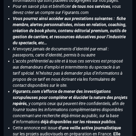
informations qui sont publiées ou agrégées sur nos pages.
Pour en savoir plus et bénéficier
de tous nos services
, vous
devez créer un compte sur Figurants.com
Vous pourrez ainsi accéder aux prestations suivantes : fiche
membre, alertes personnalisées, mises en relation, coaching,
création de book photo, contenu éditorial premium, outils de
gestion de carrière, et ressources éducatives pour l’industrie
du spectacle, etc…
N’envoyez jamais de documents d’identité par email :
passeports, carte d’identité, permis b ou autre
L’accès préférentiel au site et à tous ces services est proposé
aux demandeurs d’emploi et intermittents du spectacle à un
tarif spécial. N’hésitez pas à demander plus d’informations à
propos de ce tarif en nous écrivant via les formulaires de
contact disponibles sur le site.
Figurants.com s’efforce de mener des investigations
scrupuleuses pour compléter et élucider la nature des projets
repérés,
y compris ceux qui peuvent être confidentiels, afin de
fournir toutes les informations complémentaires disponibles
concernant une recherche déjà émise au public, sur la base
d’informations
déjà disponibles sur les réseaux publics
.
Cette annonce est issue
d’une veille active journalistique
sur les projets audiovisuels en préparation en France.
Elle