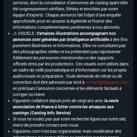
services, dont la consultation d’annonces de casting ayant étés
été soigneusement vérifiées, filtrées et enrichies par notre
équipe d’experts. Chaque annonce fait l’objet d’une enquête
approfondie pour en assurer la légitimité et fournir des
informations complémentaires pertinentes à nos abonnés.
⚠️ VISUELS :
Certaines illustrations accompagnant nos
annonces sont générées par intelligence artificielle
à des fins
purement illustratives et informatives. Elles ne constituent pas
des photographies réelles et ne prétendent pas représenter
fidèlement les personnes mentionnées ni des supports
officiels émis par les productions. Ces visuels sont utilisés dans
un cadre de veille journalistique et d’information sur les projets
audiovisuels en préparation. Toute demande de retrait ou de
correction doit être adressée par écrit à
contact@figurants.com
en précisant l’annonce concernée et les éléments factuels à
corriger ou retirer.
Figurants collabore depuis près de vingt ans avec
la seule
association de France à lutter contre les arnaques aux
castings (Casting Info Service)
Si vous ne voulez pas que votre recherche figure sur notre site,
merci de prendre contact avec nous
Figurants.com n’est pas organisateur, mais modérateur des