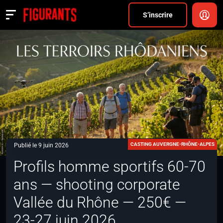
Divers
S’inscrire
Actualités
ANNONCER
FAQ
S’inscrire
CONNEXION
CASTING AUVERGNE-RHÔNE-ALPES
Publié le 9 juin 2026
Profils homme sportifs 60-70
ans — shooting corporate
Vallée du Rhône — 250€ —
23-27 juin 2026