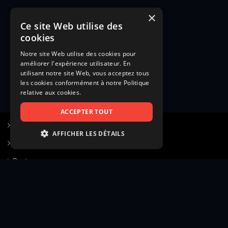
×
Ce site Web utilise des
cookies
Notre site Web utilise des cookies pour
améliorer l'expérience utilisateur. En
utilisant notre site Web, vous acceptez tous
les cookies conformément à notre Politique
relative aux cookies.
ACCEPTER TOUT
S’inscrire à Figurants.com
AFFICHER LES DÉTAILS
Questions fréquentes
STRICTEMENT NÉCESSAIRES
Poster une annonce
PERFORMANCE
Actualités
CIBLAGE
Voir le hall of fame
FONCTIONNALITÉ
Contact