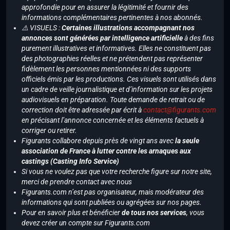
approfondie pour en assurer la légitimité et fournir des
informations complémentaires pertinentes à nos abonnés.
⚠️ VISUELS :
Certaines illustrations accompagnant nos
annonces sont générées par intelligence artificielle
à des fins
purement illustratives et informatives. Elles ne constituent pas
des photographies réelles et ne prétendent pas représenter
fidèlement les personnes mentionnées ni des supports
officiels émis par les productions. Ces visuels sont utilisés dans
un cadre de veille journalistique et d’information sur les projets
audiovisuels en préparation. Toute demande de retrait ou de
correction doit être adressée par écrit à
contact@figurants.com
en précisant l’annonce concernée et les éléments factuels à
corriger ou retirer.
Figurants collabore depuis près de vingt ans avec
la seule
association de France à lutter contre les arnaques aux
castings (Casting Info Service)
Si vous ne voulez pas que votre recherche figure sur notre site,
merci de prendre contact avec nous
Figurants.com n’est pas organisateur, mais modérateur des
informations qui sont publiées ou agrégées sur nos pages.
Pour en savoir plus et bénéficier
de tous nos services
, vous
devez créer un compte sur Figurants.com