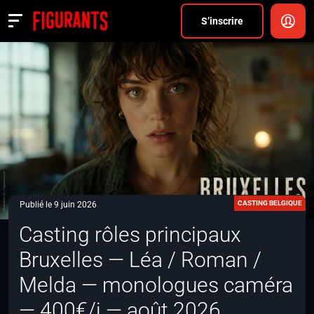
Divers
S’inscrire
Actualités
ANNONCER
FAQ
S’inscrire
CONNEXION
CASTING BELGIQUE
Publié le 9 juin 2026
Casting rôles principaux
Bruxelles — Léa / Roman /
Melda — monologues caméra
— 400€/j — août 2026