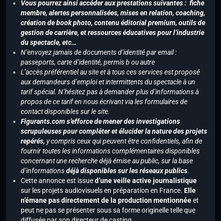
Vous pourrez ainsi accéder aux prestations suivantes : fiche
membre, alertes personnalisées, mises en relation, coaching,
création de book photo, contenu éditorial premium, outils de
gestion de carrière, et ressources éducatives pour l’industrie
du spectacle, etc…
N’envoyez jamais de documents d’identité par email :
passeports, carte d’identité, permis b ou autre
L’accès préférentiel au site et à tous ces services est proposé
aux demandeurs d’emploi et intermittents du spectacle à un
tarif spécial. N’hésitez pas à demander plus d’informations à
propos de ce tarif en nous écrivant via les formulaires de
contact disponibles sur le site.
Figurants.com s’efforce de mener des investigations
scrupuleuses pour compléter et élucider la nature des projets
repérés,
y compris ceux qui peuvent être confidentiels, afin de
fournir toutes les informations complémentaires disponibles
concernant une recherche déjà émise au public, sur la base
d’informations
déjà disponibles sur les réseaux publics
.
Cette annonce est issue
d’une veille active journalistique
sur les projets audiovisuels en préparation en France.
Elle
n’émane pas directement de la production mentionnée
et
peut ne pas se présenter sous sa forme originelle telle que
diffusée par son directeur de casting.