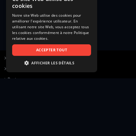
cookies
Notre site Web utilise des cookies pour
améliorer l'expérience utilisateur. En
utilisant notre site Web, vous acceptez tous
les cookies conformément à notre Politique
relative aux cookies.
ACCEPTER TOUT
S’inscrire à Figurants.com
AFFICHER LES DÉTAILS
Questions fréquentes
STRICTEMENT NÉCESSAIRES
Poster une annonce
PERFORMANCE
Actualités
CIBLAGE
Voir le hall of fame
FONCTIONNALITÉ
Contact
NON CLASSIFIÉS
Gestion d’abonnement
Transparence des avis