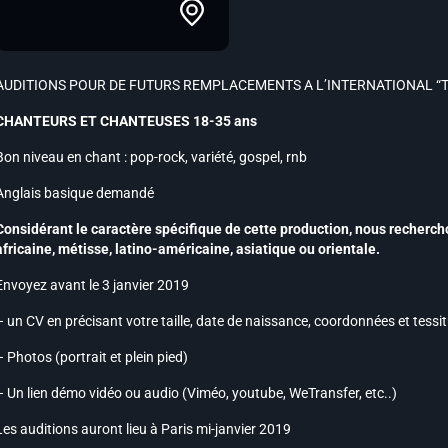
AUDITIONS POUR DE FUTURS REMPLACEMENTS A L’INTERNATIONAL “T
CHANTEURS ET CHANTEUSES 18-35 ans
Bon niveau en chant : pop-rock, variété, gospel, rnb
Anglais basique demandé
Considérant le caractère spécifique de cette production, nous rechercho
africaine, métisse, latino-américaine, asiatique ou orientale.
Envoyez avant le 3 janvier 2019
– un CV en précisant votre taille, date de naissance, coordonnées et tessi
– Photos (portrait et plein pied)
– Un lien démo vidéo ou audio (Viméo, youtube, WeTransfer, etc..)
Les auditions auront lieu à Paris mi-janvier 2019