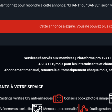
Mentionnez pour répondre à cette annonce: “CHANT” ou “DANSE”, selon vo
Cette annonce a expiré. Vous ne pouvez plus co
Services réservés aux membres | Plateforme pro 12€T
4.90€TTC/mois pour les intermittents et chô
Abonnement mensuel, renouvelé automatiquement chaque mois, san
ANTS À VOTRE SERVICE
Castings vérifiés CIS anti-arnaques
Conseils book photo & image
Événements exclusifs
Mentorat personnalisé
Outils gestion 