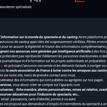
Newsletter spécialisée
d’information sur le monde du spectacle et du casting.
Notre plateforme p
annonces de casting ayant étés été soigneusement vérifiées, filtrées et enri
e pour en assurer la légitimité et fournir des informations complémentaires
gnant nos annonces sont générées par intelligence artificielle
à des fins 
ne prétendent pas représenter fidèlement les personnes mentionnées ni des 
le journalistique et d’information sur les projets audiovisuels en préparatio
com
en précisant l’annonce concernée et les éléments factuels à corriger ou re
 avec
la seule association de France à lutter contre les arnaques aux castin
re sur notre site, merci de prendre contact avec nous
odérateur des informations qui sont publiées ou agrégées sur nos pages.
services
, vous devez créer un compte sur Figurants.com
uivantes : fiche membre, alertes personnalisées, mises en relation, coac
ssources éducatives pour l’industrie du spectacle, etc…
mail : passeports, carte d’identité, permis b ou autre
vices est proposé aux demandeurs d’emploi et intermittents du spectacle à un