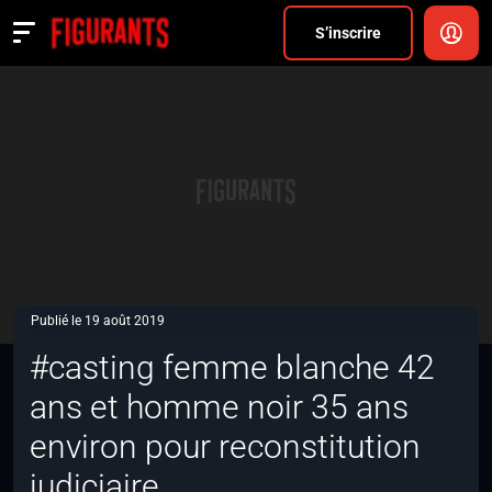
Divers
S’inscrire
Actualités
ANNONCER
FAQ
S’inscrire
CONNEXION
Publié le 19 août 2019
#casting femme blanche 42
ans et homme noir 35 ans
environ pour reconstitution
judiciaire