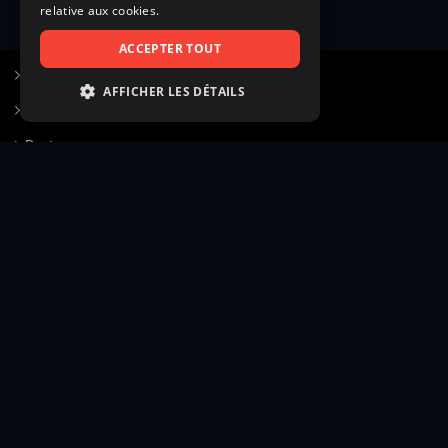
relative aux cookies.
ACCEPTER TOUT
S’inscrire à Figurants.com
AFFICHER LES DÉTAILS
Questions fréquentes
STRICTEMENT NÉCESSAIRES
Poster une annonce
PERFORMANCE
Actualités
CIBLAGE
Voir le hall of fame
FONCTIONNALITÉ
Contact
NON CLASSIFIÉS
Gestion d’abonnement
Transparence des avis
Strictement nécessaires
Performance
Mentions légales
Conditions générales
Ciblage
Fonctionnalité
Confidentialité
Cadre juridique et éditorial
Non classifiés
Création site web twinbi