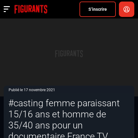
Divers
S’inscrire
Actualités
ANNONCER
FAQ
S’inscrire
CONNEXION
Publié le 17 novembre 2021
#casting femme paraissant
15/16 ans et homme de
35/40 ans pour un
documentaire France TV