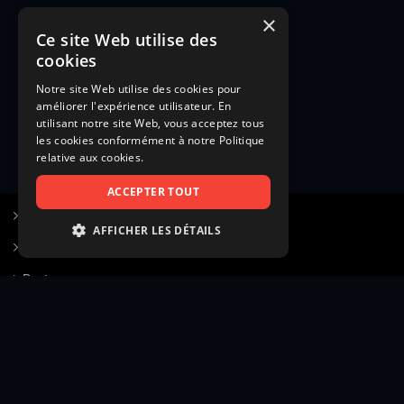
×
Ce site Web utilise des
cookies
Notre site Web utilise des cookies pour
améliorer l'expérience utilisateur. En
utilisant notre site Web, vous acceptez tous
les cookies conformément à notre Politique
relative aux cookies.
ACCEPTER TOUT
S’inscrire à Figurants.com
AFFICHER LES DÉTAILS
Questions fréquentes
STRICTEMENT NÉCESSAIRES
Poster une annonce
PERFORMANCE
Actualités
CIBLAGE
Voir le hall of fame
FONCTIONNALITÉ
Contact
NON CLASSIFIÉS