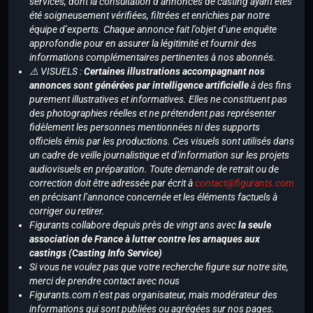
services, dont la consultation d’annonces de casting ayant étés
été soigneusement vérifiées, filtrées et enrichies par notre
équipe d’experts. Chaque annonce fait l’objet d’une enquête
approfondie pour en assurer la légitimité et fournir des
informations complémentaires pertinentes à nos abonnés.
⚠️ VISUELS :
Certaines illustrations accompagnant nos
annonces sont générées par intelligence artificielle
à des fins
purement illustratives et informatives. Elles ne constituent pas
des photographies réelles et ne prétendent pas représenter
fidèlement les personnes mentionnées ni des supports
officiels émis par les productions. Ces visuels sont utilisés dans
un cadre de veille journalistique et d’information sur les projets
audiovisuels en préparation. Toute demande de retrait ou de
correction doit être adressée par écrit à
contact@figurants.com
en précisant l’annonce concernée et les éléments factuels à
corriger ou retirer.
Figurants collabore depuis près de vingt ans avec
la seule
association de France à lutter contre les arnaques aux
castings (Casting Info Service)
Si vous ne voulez pas que votre recherche figure sur notre site,
merci de prendre contact avec nous
Figurants.com n’est pas organisateur, mais modérateur des
informations qui sont publiées ou agrégées sur nos pages.