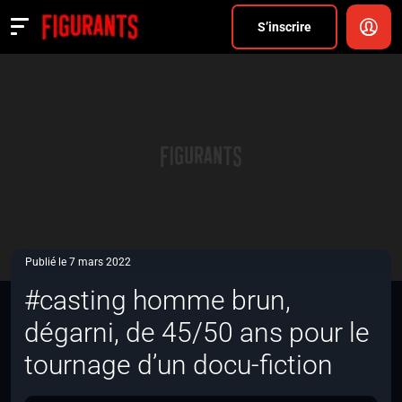
Divers
S’inscrire
Actualités
ANNONCER
FAQ
S’inscrire
CONNEXION
Publié le 7 mars 2022
#casting homme brun,
dégarni, de 45/50 ans pour le
tournage d’un docu-fiction