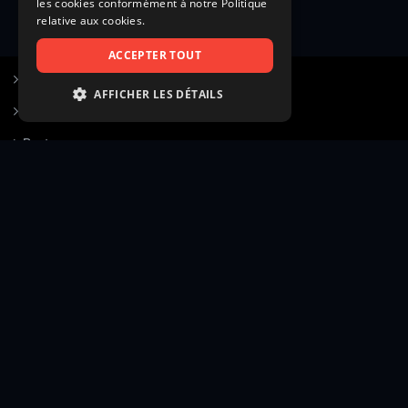
les cookies conformément à notre Politique
relative aux cookies.
ACCEPTER TOUT
S’inscrire à Figurants.com
AFFICHER LES DÉTAILS
Questions fréquentes
STRICTEMENT NÉCESSAIRES
Poster une annonce
PERFORMANCE
Actualités
CIBLAGE
Voir le hall of fame
FONCTIONNALITÉ
Contact
NON CLASSIFIÉS
Gestion d’abonnement
Transparence des avis
Strictement nécessaires
Performance
Mentions légales
Conditions générales
Ciblage
Fonctionnalité
Confidentialité
Cadre juridique et éditorial
Non classifiés
Création site web twinbi