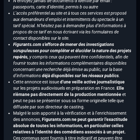
N’envoyez jamais de documents d’identité par email :
passeports, carte d’identité, permis b ou autre
L’accès préférentiel au site et à tous ces services est proposé
aux demandeurs d’emploi et intermittents du spectacle à un
tarif spécial. N’hésitez pas à demander plus d’informations à
propos de ce tarif en nous écrivant via les formulaires de
contact disponibles sur le site.
Figurants.com s’efforce de mener des investigations
scrupuleuses pour compléter et élucider la nature des projets
repérés,
y compris ceux qui peuvent être confidentiels, afin de
fournir toutes les informations complémentaires disponibles
concernant une recherche déjà émise au public, sur la base
d’informations
déjà disponibles sur les réseaux publics
.
Cette annonce est issue
d’une veille active journalistique
sur les projets audiovisuels en préparation en France.
Elle
n’émane pas directement de la production mentionnée
et
peut ne pas se présenter sous sa forme originelle telle que
diffusée par son directeur de casting.
Malgré le soin apporté à la vérification et à l’enrichissement
des annonces,
Figurants.com ne peut garantir l’exactitude
absolue de toutes les informations, en particulier celles
relatives à l’identité des comédiens associés à un projet.
Ces contenus sont fournis à titre indicatif et peuvent être