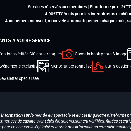
Services réservés aux membres | Plateforme pro 12€T
4.90€TTC/mois pour les intermittents et chô
Abonnement mensuel, renouvelé automatiquement chaque mois, san
ANTS À VOTRE SERVICE
Castings vérifiés CIS anti-arnaques
Conseils book photo & image
Événements exclusifs
Mentorat personnalisé
Outils gestion 
Newsletter spécialisée
d’information sur le monde du spectacle et du casting.
Notre plateforme p
annonces de casting ayant étés été soigneusement vérifiées, filtrées et enri
e pour en assurer la légitimité et fournir des informations complémentaires