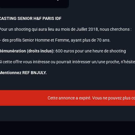
CASTING SENIOR H&F PARIS IDF
Pour un shooting qui aura lieu au mois de Juillet 2018, nous cherchons :
– des profils Senior Homme et Femme, ayant plus de 70 ans.
Rémunération (droits inclus):
600 euros pour une heure de shooting
Si cette offre vous intéresse ou pourrait intéresser un/une proche, n’hési
Mentionnez REF BNJULY.
Cette annonce a expiré. Vous ne pouvez plus co