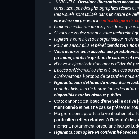
⚠️ VISUELS :
Certaines illustrations accompa
constituent pas des photographies réelles et 
Ces visuels sont utilisés dans un cadre de veil
être adressée par écrit à
contact@figurants.
Figurants collabore depuis près de vingt ans
Si vous ne voulez pas que votre recherche figu
Figurants.com n’est pas organisateur, mais m
Pour en savoir plus et bénéficier
de tous nos 
Vous pourrez ainsi accéder aux prestations s
premium, outils de gestion de carrière, et re
N’envoyez jamais de documents d’identité par e
L’accès préférentiel au site et à tous ces ser
d’informations à propos de ce tarif en nous écr
Figurants.com s’efforce de mener des investi
confidentiels, afin de fournir toutes les inf
disponibles sur les réseaux publics
.
Cette annonce est issue
d’une veille active 
mentionnée
et peut ne pas se présenter sous
Malgré le soin apporté à la vérification et à
particulier celles relatives à l’identité de
moment, notamment lorsqu’une inexactitude 
Figurants.com opère en conformité avec les l