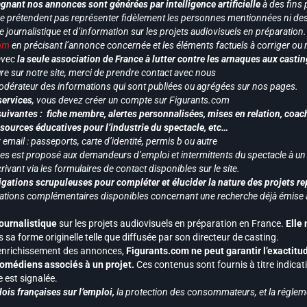
gnant nos annonces sont générées par intelligence artificielle
à des fins 
ne prétendent pas représenter fidèlement les personnes mentionnées ni des 
le journalistique et d’information sur les projets audiovisuels en préparatio
com
en précisant l’annonce concernée et les éléments factuels à corriger ou re
 avec
la seule association de France à lutter contre les arnaques aux castin
re sur notre site, merci de prendre contact avec nous
odérateur des informations qui sont publiées ou agrégées sur nos pages.
services
, vous devez créer un compte sur Figurants.com
uivantes : fiche membre, alertes personnalisées, mises en relation, coac
ssources éducatives pour l’industrie du spectacle, etc…
mail : passeports, carte d’identité, permis b ou autre
vices est proposé aux demandeurs d’emploi et intermittents du spectacle à un
ivant via les formulaires de contact disponibles sur le site.
gations scrupuleuses pour compléter et élucider la nature des projets re
ormations complémentaires disponibles concernant une recherche déjà émise a
journalistique
sur les projets audiovisuels en préparation en France.
Elle
 sa forme originelle telle que diffusée par son directeur de casting.
 l’enrichissement des annonces,
Figurants.com ne peut garantir l’exactitu
s comédiens associés à un projet.
Ces contenus sont fournis à titre indicati
est signalée.
ois françaises sur l’emploi,
la protection des consommateurs, et la réglem