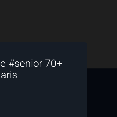
e #senior 70+
aris