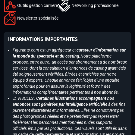
Outils gestion carrière
Networking professionnel
Newsletter spécialisée
INFORMATIONS IMPORTANTES
Figurants.com est un agrégateur et
curateur d’information sur
le monde du spectacle et du casting.
Notre plateforme
propose, entre autre, un accès par abonnement à de nombreux
services, dont la consultation d’annonces de casting ayant étés
été soigneusement vérifiées, filtrées et enrichies par notre
équipe d’experts. Chaque annonce fait l’objet d’une enquête
approfondie pour en assurer la légitimité et fournir des
informations complémentaires pertinentes à nos abonnés.
⚠️ VISUELS :
Certaines illustrations accompagnant nos
annonces sont générées par intelligence artificielle
à des fins
purement illustratives et informatives. Elles ne constituent pas
des photographies réelles et ne prétendent pas représenter
fidèlement les personnes mentionnées ni des supports
officiels émis par les productions. Ces visuels sont utilisés dans
un cadre de veille journalistique et d’information sur les projets