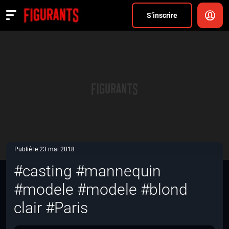
Divers
S’inscrire
Actualités
ANNONCER
FAQ
S’inscrire
CONNEXION
Publié le 23 mai 2018
#casting #mannequin
#modele #modele #blond
clair #Paris