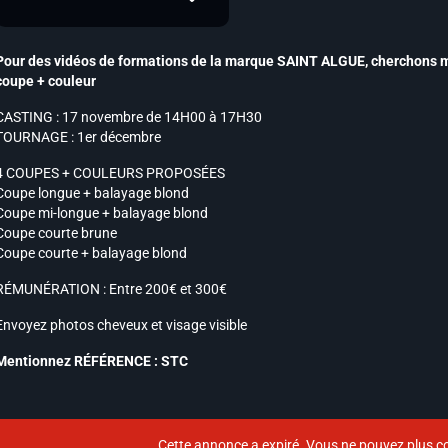
Pour des vidéos de formations de la marque SAINT ALGUE, cherchons mo
coupe + couleur
CASTING : 17 novembre de 14H00 à 17H30
TOURNAGE : 1er décembre
4 COUPES + COULEURS PROPOSÉES
Coupe longue + balayage blond
Coupe mi-longue + balayage blond
Coupe courte brune
Coupe courte + balayage blond
RÉMUNÉRATION : Entre 200€ et 300€
Envoyez photos cheveux et visage visible
Mentionnez RÉFÉRENCE : STC
Cette annonce a expiré. Vous ne pouvez plus co