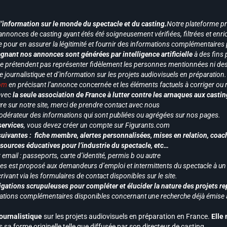
d’information sur le monde du spectacle et du casting.
Notre plateforme p
annonces de casting ayant étés été soigneusement vérifiées, filtrées et enri
e pour en assurer la légitimité et fournir des informations complémentaires
gnant nos annonces sont générées par intelligence artificielle
à des fins 
ne prétendent pas représenter fidèlement les personnes mentionnées ni des 
le journalistique et d’information sur les projets audiovisuels en préparatio
com
en précisant l’annonce concernée et les éléments factuels à corriger ou re
 avec
la seule association de France à lutter contre les arnaques aux castin
re sur notre site, merci de prendre contact avec nous
odérateur des informations qui sont publiées ou agrégées sur nos pages.
services
, vous devez créer un compte sur Figurants.com
uivantes : fiche membre, alertes personnalisées, mises en relation, coac
ssources éducatives pour l’industrie du spectacle, etc…
mail : passeports, carte d’identité, permis b ou autre
vices est proposé aux demandeurs d’emploi et intermittents du spectacle à un
ivant via les formulaires de contact disponibles sur le site.
gations scrupuleuses pour compléter et élucider la nature des projets re
ormations complémentaires disponibles concernant une recherche déjà émise a
journalistique
sur les projets audiovisuels en préparation en France.
Elle
 sa forme originelle telle que diffusée par son directeur de casting.