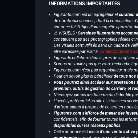
INFORMATIONS IMPORTANTES
Figurants.com est un agrégateur et
curateur 
de nombreux services, dont la consultation d’
annonce fait l’objet d’une enquête approfondi
⚠️ VISUELS :
Certaines illustrations accompa
constituent pas des photographies réelles et 
Ces visuels sont utilisés dans un cadre de veil
être adressée par écrit à
contact@figurants.
Figurants collabore depuis près de vingt ans
Si vous ne voulez pas que votre recherche figu
Figurants.com n’est pas organisateur, mais m
Pour en savoir plus et bénéficier
de tous nos 
Vous pourrez ainsi accéder aux prestations s
premium, outils de gestion de carrière, et re
N’envoyez jamais de documents d’identité par e
L’accès préférentiel au site et à tous ces ser
d’informations à propos de ce tarif en nous écr
Figurants.com s’efforce de mener des investi
confidentiels, afin de fournir toutes les inf
disponibles sur les réseaux publics
.
Cette annonce est issue
d’une veille active 
mentionnée
et peut ne pas se présenter sous