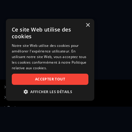
×
Ce site Web utilise des
cookies
Notre site Web utilise des cookies pour
améliorer l'expérience utilisateur. En
utilisant notre site Web, vous acceptez tous
les cookies conformément à notre Politique
relative aux cookies.
ACCEPTER TOUT
S’inscrire à Figurants.com
AFFICHER LES DÉTAILS
Questions fréquentes
STRICTEMENT NÉCESSAIRES
Poster une annonce
PERFORMANCE
Actualités
CIBLAGE
Voir le hall of fame