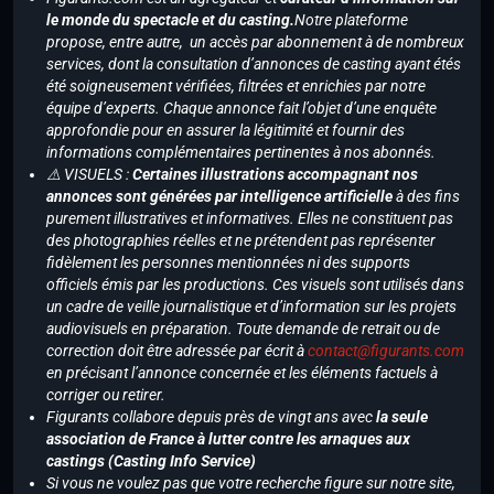
le monde du spectacle et du casting.
Notre plateforme
propose, entre autre, un accès par abonnement à de nombreux
services, dont la consultation d’annonces de casting ayant étés
été soigneusement vérifiées, filtrées et enrichies par notre
équipe d’experts. Chaque annonce fait l’objet d’une enquête
approfondie pour en assurer la légitimité et fournir des
informations complémentaires pertinentes à nos abonnés.
⚠️ VISUELS :
Certaines illustrations accompagnant nos
annonces sont générées par intelligence artificielle
à des fins
purement illustratives et informatives. Elles ne constituent pas
des photographies réelles et ne prétendent pas représenter
fidèlement les personnes mentionnées ni des supports
officiels émis par les productions. Ces visuels sont utilisés dans
un cadre de veille journalistique et d’information sur les projets
audiovisuels en préparation. Toute demande de retrait ou de
correction doit être adressée par écrit à
contact@figurants.com
en précisant l’annonce concernée et les éléments factuels à
corriger ou retirer.
Figurants collabore depuis près de vingt ans avec
la seule
association de France à lutter contre les arnaques aux
castings (Casting Info Service)
Si vous ne voulez pas que votre recherche figure sur notre site,