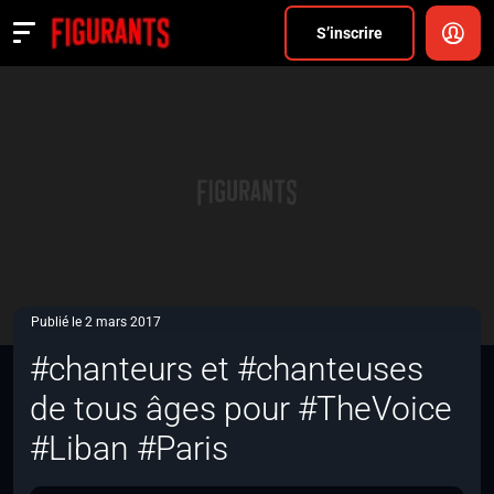
Divers
S’inscrire
Actualités
ANNONCER
FAQ
S’inscrire
CONNEXION
Publié le 2 mars 2017
#chanteurs et #chanteuses
de tous âges pour #TheVoice
#Liban #Paris