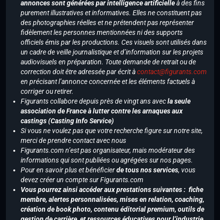
annonces sont générées par intelligence artificielle
à des fins
purement illustratives et informatives. Elles ne constituent pas
des photographies réelles et ne prétendent pas représenter
fidèlement les personnes mentionnées ni des supports
officiels émis par les productions. Ces visuels sont utilisés dans
un cadre de veille journalistique et d’information sur les projets
audiovisuels en préparation. Toute demande de retrait ou de
correction doit être adressée par écrit à
contact@figurants.com
en précisant l’annonce concernée et les éléments factuels à
corriger ou retirer.
Figurants collabore depuis près de vingt ans avec
la seule
association de France à lutter contre les arnaques aux
castings (Casting Info Service)
Si vous ne voulez pas que votre recherche figure sur notre site,
merci de prendre contact avec nous
Figurants.com n’est pas organisateur, mais modérateur des
informations qui sont publiées ou agrégées sur nos pages.
Pour en savoir plus et bénéficier
de tous nos services
, vous
devez créer un compte sur Figurants.com
Vous pourrez ainsi accéder aux prestations suivantes : fiche
membre, alertes personnalisées, mises en relation, coaching,
création de book photo, contenu éditorial premium, outils de
gestion de carrière, et ressources éducatives pour l’industrie