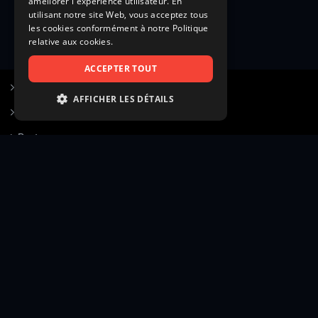
améliorer l'expérience utilisateur. En
utilisant notre site Web, vous acceptez tous
les cookies conformément à notre Politique
relative aux cookies.
ACCEPTER TOUT
S’inscrire à Figurants.com
AFFICHER LES DÉTAILS
Questions fréquentes
STRICTEMENT NÉCESSAIRES
Poster une annonce
PERFORMANCE
Actualités
CIBLAGE
Voir le hall of fame
FONCTIONNALITÉ
Contact
NON CLASSIFIÉS
Gestion d’abonnement
Transparence des avis
Strictement nécessaires
Performance
Mentions légales
Conditions générales
Ciblage
Fonctionnalité