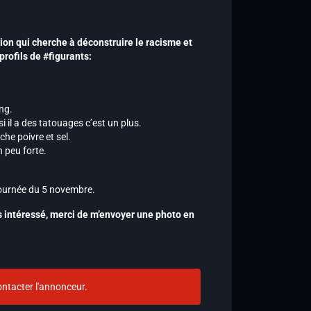
on qui cherche à déconstruire le racisme et
profils de #figurants:
ong.
 il a des tatouages c’est un plus.
he poivre et sel.
 peu forte.
 journée du 5 novembre.
s intéressé, merci de m’envoyer une photo en
ntacter l'annonceur.