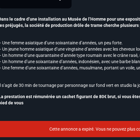
Dans le cadre d’une installation au Musée de l’Homme pour une expositi
les préjugés, la société de production drôle de trame cherche plusieurs 
– Une femme asiatique d’une soixantaine d’années, un peu forte.
– Un jeune homme asiatique d’une vingtaine d’années avec les cheveux l
– Un homme d’une quarantaine d’année type roumain avec le crâne rasé, si
– Un homme d’une soixantaine
d’années, indonésien, avec une barbe blanc
– Une femme d’une soixantaine d’années, musulmane, portant un voile, un
Il s’agit de 30 min de tournage par personnage sur fond vert en studio la
La prestation est rémunérée un cachet figurant de 80€ brut, si vous ête
pied de vous
Cette annonce a expiré. Vous ne pouvez plus co