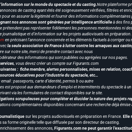
d’information sur le monde du spectacle et du casting.
Notre plateforme p
annonces de casting ayant étés été soigneusement vérifiées, filtrées et enri
e pour en assurer la légitimité et fournir des informations complémentaires
gnant nos annonces sont générées par intelligence artificielle
à des fins 
ne prétendent pas représenter fidèlement les personnes mentionnées ni des 
le journalistique et d’information sur les projets audiovisuels en préparatio
com
en précisant l’annonce concernée et les éléments factuels à corriger ou re
 avec
la seule association de France à lutter contre les arnaques aux castin
re sur notre site, merci de prendre contact avec nous
odérateur des informations qui sont publiées ou agrégées sur nos pages.
services
, vous devez créer un compte sur Figurants.com
uivantes : fiche membre, alertes personnalisées, mises en relation, coac
ssources éducatives pour l’industrie du spectacle, etc…
mail : passeports, carte d’identité, permis b ou autre
vices est proposé aux demandeurs d’emploi et intermittents du spectacle à un
ivant via les formulaires de contact disponibles sur le site.
gations scrupuleuses pour compléter et élucider la nature des projets re
ormations complémentaires disponibles concernant une recherche déjà émise a
journalistique
sur les projets audiovisuels en préparation en France.
Elle
 sa forme originelle telle que diffusée par son directeur de casting.
 l’enrichissement des annonces,
Figurants.com ne peut garantir l’exactitu