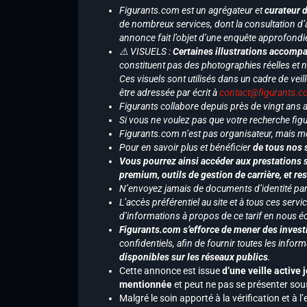
Figurants.com est un agrégateur et
curateur 
de nombreux services, dont la consultation d’
annonce fait l’objet d’une enquête approfondi
⚠️ VISUELS :
Certaines illustrations accompa
constituent pas des photographies réelles et 
Ces visuels sont utilisés dans un cadre de veil
être adressée par écrit à
contact@figurants.
Figurants collabore depuis près de vingt ans
Si vous ne voulez pas que votre recherche figu
Figurants.com n’est pas organisateur, mais m
Pour en savoir plus et bénéficier
de tous nos 
Vous pourrez ainsi accéder aux prestations s
premium, outils de gestion de carrière, et re
N’envoyez jamais de documents d’identité par e
L’accès préférentiel au site et à tous ces ser
d’informations à propos de ce tarif en nous écr
Figurants.com s’efforce de mener des investi
confidentiels, afin de fournir toutes les inf
disponibles sur les réseaux publics
.
Cette annonce est issue
d’une veille active 
mentionnée
et peut ne pas se présenter sous
Malgré le soin apporté à la vérification et à