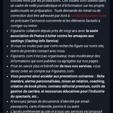
officiels émis par les productions. Ces visuels sont utilisés dans
un cadre de veille journalistique et d’information sur les projets
audiovisuels en préparation. Toute demande de retrait ou de
correction doit être adressée par écrit à
contact@figurants.com
en précisant l’annonce concernée et les éléments factuels à
corriger ou retirer.
Figurants collabore depuis près de vingt ans avec
la seule
association de France à lutter contre les arnaques aux
castings (Casting Info Service)
Si vous ne voulez pas que votre recherche figure sur notre site,
merci de prendre contact avec nous
Figurants.com n’est pas organisateur, mais modérateur des
informations qui sont publiées ou agrégées sur nos pages.
Pour en savoir plus et bénéficier
de tous nos services
, vous
devez créer un compte sur Figurants.com
Vous pourrez ainsi accéder aux prestations suivantes : fiche
membre, alertes personnalisées, mises en relation, coaching,
création de book photo, contenu éditorial premium, outils de
gestion de carrière, et ressources éducatives pour l’industrie
du spectacle, etc…
N’envoyez jamais de documents d’identité par email :
passeports, carte d’identité, permis b ou autre
L’accès préférentiel au site et à tous ces services est proposé