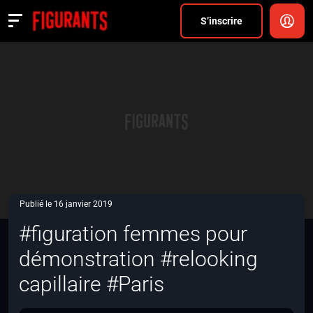
Divers
S’inscrire
Actualités
ANNONCER
FAQ
S’inscrire
CONNEXION
Publié le 16 janvier 2019
#figuration femmes pour
démonstration #relooking
capillaire #Paris