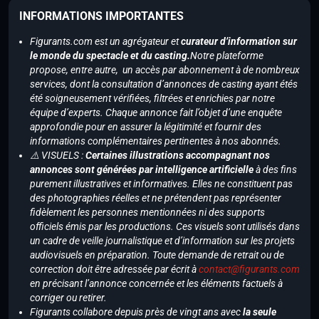
INFORMATIONS IMPORTANTES
Figurants.com est un agrégateur et
curateur d’information sur
le monde du spectacle et du casting.
Notre plateforme
propose, entre autre, un accès par abonnement à de nombreux
services, dont la consultation d’annonces de casting ayant étés
été soigneusement vérifiées, filtrées et enrichies par notre
équipe d’experts. Chaque annonce fait l’objet d’une enquête
approfondie pour en assurer la légitimité et fournir des
informations complémentaires pertinentes à nos abonnés.
⚠️ VISUELS :
Certaines illustrations accompagnant nos
annonces sont générées par intelligence artificielle
à des fins
purement illustratives et informatives. Elles ne constituent pas
des photographies réelles et ne prétendent pas représenter
fidèlement les personnes mentionnées ni des supports
officiels émis par les productions. Ces visuels sont utilisés dans
un cadre de veille journalistique et d’information sur les projets
audiovisuels en préparation. Toute demande de retrait ou de
correction doit être adressée par écrit à
contact@figurants.com
en précisant l’annonce concernée et les éléments factuels à
corriger ou retirer.
Figurants collabore depuis près de vingt ans avec
la seule