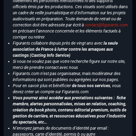
fidèlement les personnes mentionnées ni des supports
officiels émis par les productions. Ces visuels sont utilisés dans
un cadre de veille journalistique et d’information sur les projets
audiovisuels en préparation. Toute demande de retrait ou de
correction doit être adressée par écrit à
contact@figurants.com
en précisant l’annonce concernée et les éléments factuels à
corriger ou retirer.
Figurants collabore depuis près de vingt ans avec
la seule
association de France à lutter contre les arnaques aux
castings (Casting Info Service)
Si vous ne voulez pas que votre recherche figure sur notre site,
merci de prendre contact avec nous
Figurants.com n’est pas organisateur, mais modérateur des
informations qui sont publiées ou agrégées sur nos pages.
Pour en savoir plus et bénéficier
de tous nos services
, vous
devez créer un compte sur Figurants.com
Vous pourrez ainsi accéder aux prestations suivantes : fiche
membre, alertes personnalisées, mises en relation, coaching,
création de book photo, contenu éditorial premium, outils de
gestion de carrière, et ressources éducatives pour l’industrie
du spectacle, etc…
N’envoyez jamais de documents d’identité par email :
passeports, carte d’identité, permis b ou autre