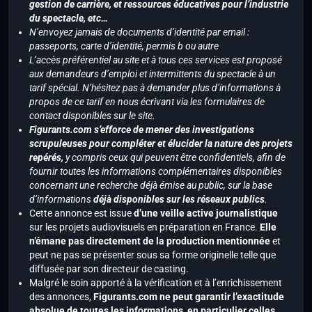
gestion de carrière, et ressources éducatives pour l’industrie
du spectacle, etc…
N’envoyez jamais de documents d’identité par email :
passeports, carte d’identité, permis b ou autre
L’accès préférentiel au site et à tous ces services est proposé
aux demandeurs d’emploi et intermittents du spectacle à un
tarif spécial. N’hésitez pas à demander plus d’informations à
propos de ce tarif en nous écrivant via les formulaires de
contact disponibles sur le site.
Figurants.com s’efforce de mener des investigations
scrupuleuses pour compléter et élucider la nature des projets
repérés,
y compris ceux qui peuvent être confidentiels, afin de
fournir toutes les informations complémentaires disponibles
concernant une recherche déjà émise au public, sur la base
d’informations
déjà disponibles sur les réseaux publics
.
Cette annonce est issue
d’une veille active journalistique
sur les projets audiovisuels en préparation en France.
Elle
n’émane pas directement de la production mentionnée
et
peut ne pas se présenter sous sa forme originelle telle que
diffusée par son directeur de casting.
Malgré le soin apporté à la vérification et à l’enrichissement
des annonces,
Figurants.com ne peut garantir l’exactitude
absolue de toutes les informations, en particulier celles