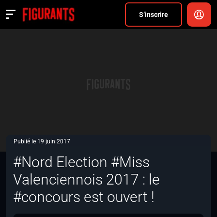
Divers
S’inscrire
Actualités
ANNONCER
FAQ
S’inscrire
CONNEXION
Publié le 19 juin 2017
#Nord Election #Miss
Valenciennois 2017 : le
#concours est ouvert !