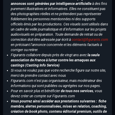
annonces sont générées par intelligence artificielle
à des fins
purement illustratives et informatives. Elles ne constituent pas
des photographies réelles et ne prétendent pas représenter
fidèlement les personnes mentionnées ni des supports
officiels émis par les productions. Ces visuels sont utilisés dans
un cadre de veille journalistique et d’information sur les projets
audiovisuels en préparation. Toute demande de retrait ou de
correction doit être adressée par écrit à
contact@figurants.com
en précisant l’annonce concernée et les éléments factuels à
corriger ou retirer.
Figurants collabore depuis près de vingt ans avec
la seule
association de France à lutter contre les arnaques aux
castings (Casting Info Service)
Si vous ne voulez pas que votre recherche figure sur notre site,
merci de prendre contact avec nous
Figurants.com n’est pas organisateur, mais modérateur des
informations qui sont publiées ou agrégées sur nos pages.
Pour en savoir plus et bénéficier
de tous nos services
, vous
devez créer un compte sur Figurants.com
Vous pourrez ainsi accéder aux prestations suivantes : fiche
membre, alertes personnalisées, mises en relation, coaching,
création de book photo, contenu éditorial premium, outils de