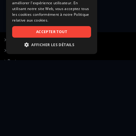
améliorer l'expérience utilisateur. En
utilisant notre site Web, vous acceptez tous
les cookies conformément à notre Politique
relative aux cookies.
ACCEPTER TOUT
S’inscrire à Figurants.com
AFFICHER LES DÉTAILS
Questions fréquentes
STRICTEMENT NÉCESSAIRES
Poster une annonce
PERFORMANCE
Actualités
CIBLAGE
Voir le hall of fame
FONCTIONNALITÉ
Contact
NON CLASSIFIÉS
Gestion d’abonnement
Transparence des avis
Strictement nécessaires
Performance
Mentions légales
Conditions générales