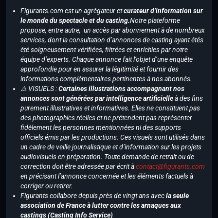
Figurants.com est un agrégateur et
curateur d’information sur
le monde du spectacle et du casting.
Notre plateforme
propose, entre autre, un accès par abonnement à de nombreux
services, dont la consultation d’annonces de casting ayant étés
été soigneusement vérifiées, filtrées et enrichies par notre
équipe d’experts. Chaque annonce fait l’objet d’une enquête
approfondie pour en assurer la légitimité et fournir des
informations complémentaires pertinentes à nos abonnés.
⚠️ VISUELS :
Certaines illustrations accompagnant nos
annonces sont générées par intelligence artificielle
à des fins
purement illustratives et informatives. Elles ne constituent pas
des photographies réelles et ne prétendent pas représenter
fidèlement les personnes mentionnées ni des supports
officiels émis par les productions. Ces visuels sont utilisés dans
un cadre de veille journalistique et d’information sur les projets
audiovisuels en préparation. Toute demande de retrait ou de
correction doit être adressée par écrit à
contact@figurants.com
en précisant l’annonce concernée et les éléments factuels à
corriger ou retirer.
Figurants collabore depuis près de vingt ans avec
la seule
association de France à lutter contre les arnaques aux
castings (Casting Info Service)