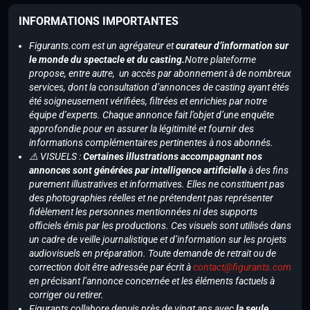
INFORMATIONS IMPORTANTES
Figurants.com est un agrégateur et
curateur d’information sur
le monde du spectacle et du casting.
Notre plateforme
propose, entre autre, un accès par abonnement à de nombreux
services, dont la consultation d’annonces de casting ayant étés
été soigneusement vérifiées, filtrées et enrichies par notre
équipe d’experts. Chaque annonce fait l’objet d’une enquête
approfondie pour en assurer la légitimité et fournir des
informations complémentaires pertinentes à nos abonnés.
⚠️ VISUELS :
Certaines illustrations accompagnant nos
annonces sont générées par intelligence artificielle
à des fins
purement illustratives et informatives. Elles ne constituent pas
des photographies réelles et ne prétendent pas représenter
fidèlement les personnes mentionnées ni des supports
officiels émis par les productions. Ces visuels sont utilisés dans
un cadre de veille journalistique et d’information sur les projets
audiovisuels en préparation. Toute demande de retrait ou de
correction doit être adressée par écrit à
contact@figurants.com
en précisant l’annonce concernée et les éléments factuels à
corriger ou retirer.
Figurants collabore depuis près de vingt ans avec
la seule