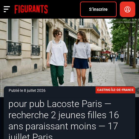
Divers
S’inscrire
Actualités
ANNONCER
FAQ
S’inscrire
CONNEXION
CASTING ÎLE-DE-FRANCE
Publié le 8 juillet 2026
pour pub Lacoste Paris —
recherche 2 jeunes filles 16
ans paraissant moins — 17
juillet Paris