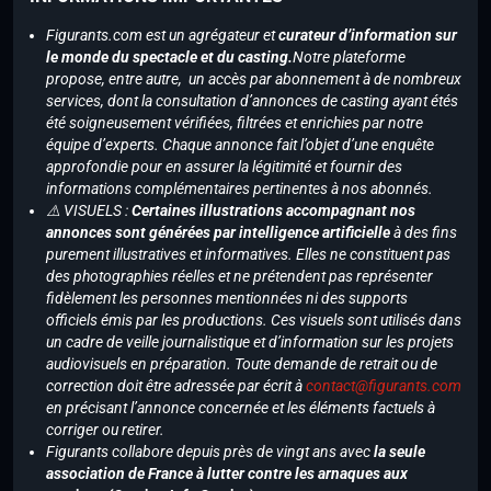
Figurants.com est un agrégateur et
curateur d’information sur
le monde du spectacle et du casting.
Notre plateforme
propose, entre autre, un accès par abonnement à de nombreux
services, dont la consultation d’annonces de casting ayant étés
été soigneusement vérifiées, filtrées et enrichies par notre
équipe d’experts. Chaque annonce fait l’objet d’une enquête
approfondie pour en assurer la légitimité et fournir des
informations complémentaires pertinentes à nos abonnés.
⚠️ VISUELS :
Certaines illustrations accompagnant nos
annonces sont générées par intelligence artificielle
à des fins
purement illustratives et informatives. Elles ne constituent pas
des photographies réelles et ne prétendent pas représenter
fidèlement les personnes mentionnées ni des supports
officiels émis par les productions. Ces visuels sont utilisés dans
un cadre de veille journalistique et d’information sur les projets
audiovisuels en préparation. Toute demande de retrait ou de
correction doit être adressée par écrit à
contact@figurants.com
en précisant l’annonce concernée et les éléments factuels à
corriger ou retirer.
Figurants collabore depuis près de vingt ans avec
la seule
association de France à lutter contre les arnaques aux