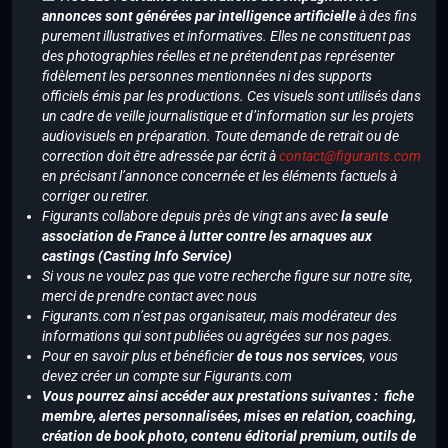
annonces sont générées par intelligence artificielle
à des fins
purement illustratives et informatives. Elles ne constituent pas
des photographies réelles et ne prétendent pas représenter
fidèlement les personnes mentionnées ni des supports
officiels émis par les productions. Ces visuels sont utilisés dans
un cadre de veille journalistique et d’information sur les projets
audiovisuels en préparation. Toute demande de retrait ou de
correction doit être adressée par écrit à
contact@figurants.com
en précisant l’annonce concernée et les éléments factuels à
corriger ou retirer.
Figurants collabore depuis près de vingt ans avec
la seule
association de France à lutter contre les arnaques aux
castings (Casting Info Service)
Si vous ne voulez pas que votre recherche figure sur notre site,
merci de prendre contact avec nous
Figurants.com n’est pas organisateur, mais modérateur des
informations qui sont publiées ou agrégées sur nos pages.
Pour en savoir plus et bénéficier
de tous nos services
, vous
devez créer un compte sur Figurants.com
Vous pourrez ainsi accéder aux prestations suivantes : fiche
membre, alertes personnalisées, mises en relation, coaching,
création de book photo, contenu éditorial premium, outils de