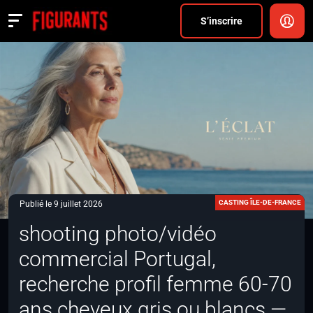
Divers
S’inscrire
Actualités
ANNONCER
FAQ
S’inscrire
CONNEXION
CASTING ÎLE-DE-FRANCE
Publié le 9 juillet 2026
shooting photo/vidéo
commercial Portugal,
recherche profil femme 60-70
ans cheveux gris ou blancs —