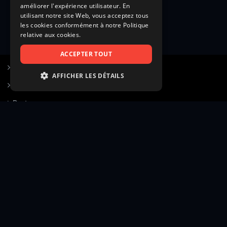
améliorer l'expérience utilisateur. En
utilisant notre site Web, vous acceptez tous
les cookies conformément à notre Politique
relative aux cookies.
ACCEPTER TOUT
S’inscrire à Figurants.com
AFFICHER LES DÉTAILS
Questions fréquentes
STRICTEMENT NÉCESSAIRES
Poster une annonce
PERFORMANCE
Actualités
CIBLAGE
Voir le hall of fame
FONCTIONNALITÉ
Contact
NON CLASSIFIÉS
Gestion d’abonnement
Transparence des avis
Strictement nécessaires
Performance
Mentions légales
Conditions générales