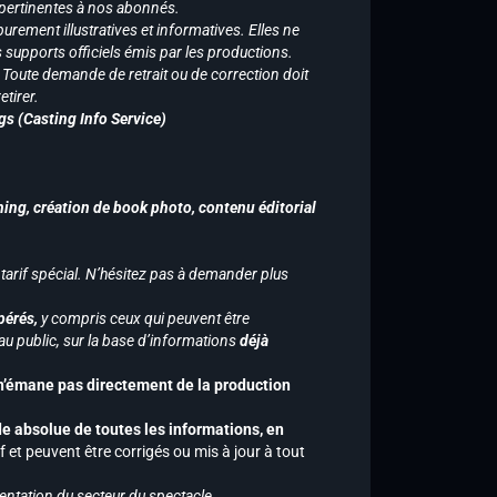
 pertinentes à nos abonnés.
purement illustratives et informatives. Elles ne
supports officiels émis par les productions.
n. Toute demande de retrait ou de correction doit
tirer.
gs (Casting Info Service)
hing, création de book photo, contenu éditorial
 tarif spécial. N’hésitez pas à demander plus
pérés,
y compris ceux qui peuvent être
u public, sur la base d’informations
déjà
 n’émane pas directement de la production
de absolue de toutes les informations, en
f et peuvent être corrigés ou mis à jour à tout
entation du secteur du spectacle.