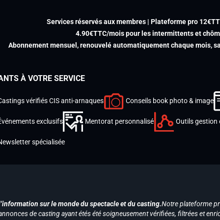
Services réservés aux membres | Plateforme pro 12€T
4.90€TTC/mois pour les intermittents et chô
Abonnement mensuel, renouvelé automatiquement chaque mois, san
ANTS À VOTRE SERVICE
Castings vérifiés CIS anti-arnaques
Conseils book photo & image
Événements exclusifs
Mentorat personnalisé
Outils gestion 
Newsletter spécialisée
d’information sur le monde du spectacle et du casting.
Notre plateforme p
annonces de casting ayant étés été soigneusement vérifiées, filtrées et enri