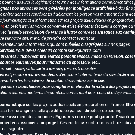
e pour en assurer la légitimité et fournir des informations complémentaires
gnant nos annonces sont générées par intelligence artificielle
à des fins 
ne prétendent pas représenter fidèlement les personnes mentionnées ni des 
le journalistique et d’information sur les projets audiovisuels en préparatio
com
en précisant l’annonce concernée et les éléments factuels à corriger ou re
 avec
la seule association de France à lutter contre les arnaques aux castin
re sur notre site, merci de prendre contact avec nous
odérateur des informations qui sont publiées ou agrégées sur nos pages.
services
, vous devez créer un compte sur Figurants.com
uivantes : fiche membre, alertes personnalisées, mises en relation, coac
ssources éducatives pour l’industrie du spectacle, etc…
mail : passeports, carte d’identité, permis b ou autre
vices est proposé aux demandeurs d’emploi et intermittents du spectacle à un
ivant via les formulaires de contact disponibles sur le site.
gations scrupuleuses pour compléter et élucider la nature des projets re
ormations complémentaires disponibles concernant une recherche déjà émise a
journalistique
sur les projets audiovisuels en préparation en France.
Elle
 sa forme originelle telle que diffusée par son directeur de casting.
 l’enrichissement des annonces,
Figurants.com ne peut garantir l’exactitu
s comédiens associés à un projet.
Ces contenus sont fournis à titre indicati
est signalée.
ois françaises sur l’emploi,
la protection des consommateurs, et la réglem