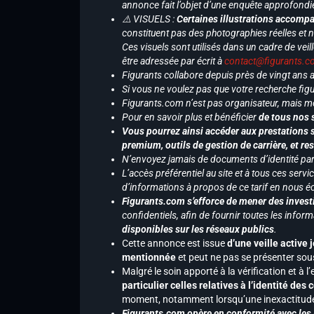
annonce fait l’objet d’une enquête approfondi
⚠️ VISUELS :
Certaines illustrations accompa
constituent pas des photographies réelles et 
Ces visuels sont utilisés dans un cadre de veil
être adressée par écrit à
contact@figurants.
Figurants collabore depuis près de vingt ans
Si vous ne voulez pas que votre recherche figu
Figurants.com n’est pas organisateur, mais m
Pour en savoir plus et bénéficier
de tous nos 
Vous pourrez ainsi accéder aux prestations s
premium, outils de gestion de carrière, et re
N’envoyez jamais de documents d’identité par e
L’accès préférentiel au site et à tous ces ser
d’informations à propos de ce tarif en nous écr
Figurants.com s’efforce de mener des investi
confidentiels, afin de fournir toutes les inf
disponibles sur les réseaux publics
.
Cette annonce est issue
d’une veille active 
mentionnée
et peut ne pas se présenter sous
Malgré le soin apporté à la vérification et à
particulier celles relatives à l’identité de
moment, notamment lorsqu’une inexactitude 
Figurants.com opère en conformité avec les l