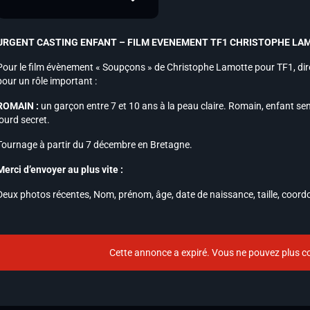
URGENT CASTING ENFANT – FILM EVENEMENT TF1 CHRISTOPHE LA
Pour le film évènement « Soupçons » de Christophe Lamotte pour TF1, dir
pour un rôle important :
ROMAIN :
un garçon entre 7 et 10 ans à la peau claire. Romain, enfant sen
lourd secret.
Tournage à partir du 7 décembre en Bretagne.
Merci d’envoyer au plus vite :
Deux photos récentes, Nom, prénom, âge, date de naissance, taille, coor
Cette annonce a expiré. Vous ne pouvez plus co