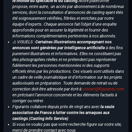
le monde du spectacle et du casting.
Notre plateforme
propose, entre autre, un accès par abonnement à de nombreux
services, dont la consultation d’annonces de casting ayant étés
été soigneusement vérifiées, filtrées et enrichies par notre
équipe d’experts. Chaque annonce fait l’objet d’une enquête
approfondie pour en assurer la légitimité et fournir des
informations complémentaires pertinentes à nos abonnés.
⚠️ VISUELS :
Certaines illustrations accompagnant nos
annonces sont générées par intelligence artificielle
à des fins
purement illustratives et informatives. Elles ne constituent pas
des photographies réelles et ne prétendent pas représenter
fidèlement les personnes mentionnées ni des supports
officiels émis par les productions. Ces visuels sont utilisés dans
un cadre de veille journalistique et d’information sur les projets
audiovisuels en préparation. Toute demande de retrait ou de
correction doit être adressée par écrit à
contact@figurants.com
en précisant l’annonce concernée et les éléments factuels à
corriger ou retirer.
Figurants collabore depuis près de vingt ans avec
la seule
association de France à lutter contre les arnaques aux
castings (Casting Info Service)
Si vous ne voulez pas que votre recherche figure sur notre site,
merci de prendre contact avec nous