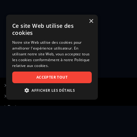
×
Ce site Web utilise des
cookies
Notre site Web utilise des cookies pour
améliorer l'expérience utilisateur. En
utilisant notre site Web, vous acceptez tous
les cookies conformément à notre Politique
relative aux cookies.
ACCEPTER TOUT
S’inscrire à Figurants.com
AFFICHER LES DÉTAILS
Questions fréquentes
STRICTEMENT NÉCESSAIRES
Poster une annonce
PERFORMANCE
Actualités
CIBLAGE
Voir le hall of fame
FONCTIONNALITÉ