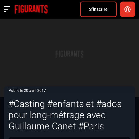
Divers
S’inscrire
Actualités
ANNONCER
FAQ
S’inscrire
CONNEXION
Publié le 20 avril 2017
#Casting #enfants et #ados
pour long-métrage avec
Guillaume Canet #Paris