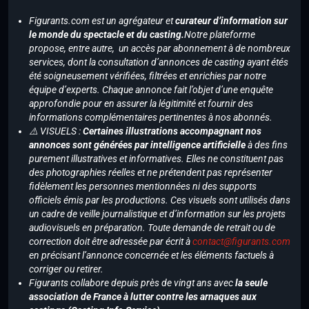
Figurants.com est un agrégateur et
curateur d’information sur
le monde du spectacle et du casting.
Notre plateforme
propose, entre autre, un accès par abonnement à de nombreux
services, dont la consultation d’annonces de casting ayant étés
été soigneusement vérifiées, filtrées et enrichies par notre
équipe d’experts. Chaque annonce fait l’objet d’une enquête
approfondie pour en assurer la légitimité et fournir des
informations complémentaires pertinentes à nos abonnés.
⚠️ VISUELS :
Certaines illustrations accompagnant nos
annonces sont générées par intelligence artificielle
à des fins
purement illustratives et informatives. Elles ne constituent pas
des photographies réelles et ne prétendent pas représenter
fidèlement les personnes mentionnées ni des supports
officiels émis par les productions. Ces visuels sont utilisés dans
un cadre de veille journalistique et d’information sur les projets
audiovisuels en préparation. Toute demande de retrait ou de
correction doit être adressée par écrit à
contact@figurants.com
en précisant l’annonce concernée et les éléments factuels à
corriger ou retirer.
Figurants collabore depuis près de vingt ans avec
la seule
association de France à lutter contre les arnaques aux