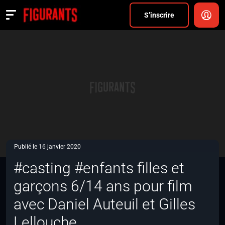
Divers
S’inscrire
Actualités
ANNONCER
FAQ
S’inscrire
CONNEXION
Publié le 16 janvier 2020
#casting #enfants filles et
garçons 6/14 ans pour film
avec Daniel Auteuil et Gilles
Lellouche