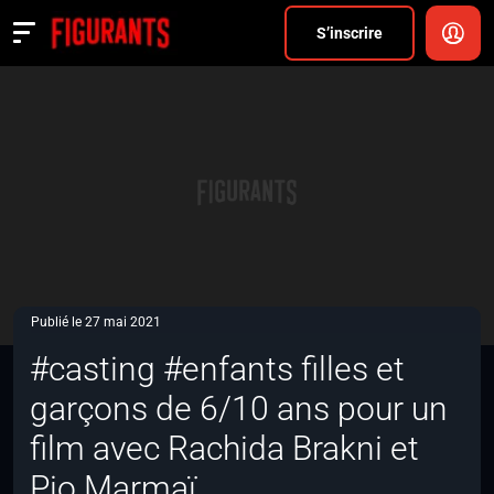
Divers
S’inscrire
Actualités
ANNONCER
FAQ
S’inscrire
CONNEXION
Publié le 27 mai 2021
#casting #enfants filles et
garçons de 6/10 ans pour un
film avec Rachida Brakni et
Pio Marmaï