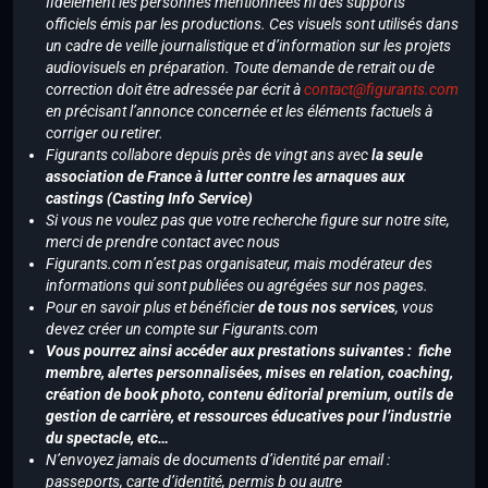
fidèlement les personnes mentionnées ni des supports
officiels émis par les productions. Ces visuels sont utilisés dans
un cadre de veille journalistique et d’information sur les projets
audiovisuels en préparation. Toute demande de retrait ou de
correction doit être adressée par écrit à
contact@figurants.com
en précisant l’annonce concernée et les éléments factuels à
corriger ou retirer.
Figurants collabore depuis près de vingt ans avec
la seule
association de France à lutter contre les arnaques aux
castings (Casting Info Service)
Si vous ne voulez pas que votre recherche figure sur notre site,
merci de prendre contact avec nous
Figurants.com n’est pas organisateur, mais modérateur des
informations qui sont publiées ou agrégées sur nos pages.
Pour en savoir plus et bénéficier
de tous nos services
, vous
devez créer un compte sur Figurants.com
Vous pourrez ainsi accéder aux prestations suivantes : fiche
membre, alertes personnalisées, mises en relation, coaching,
création de book photo, contenu éditorial premium, outils de
gestion de carrière, et ressources éducatives pour l’industrie
du spectacle, etc…
N’envoyez jamais de documents d’identité par email :
passeports, carte d’identité, permis b ou autre