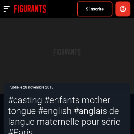
Divers
S’inscrire
Actualités
ANNONCER
FAQ
S’inscrire
CONNEXION
Publié le 28 novembre 2018
#casting #enfants mother
tongue #english #anglais de
langue maternelle pour série
#Paris