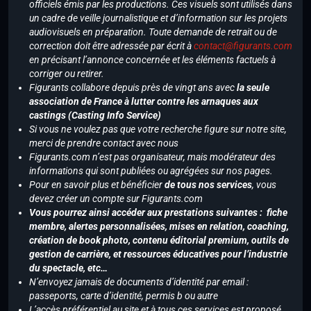
officiels émis par les productions. Ces visuels sont utilisés dans
un cadre de veille journalistique et d’information sur les projets
audiovisuels en préparation. Toute demande de retrait ou de
correction doit être adressée par écrit à
contact@figurants.com
en précisant l’annonce concernée et les éléments factuels à
corriger ou retirer.
Figurants collabore depuis près de vingt ans avec
la seule
association de France à lutter contre les arnaques aux
castings (Casting Info Service)
Si vous ne voulez pas que votre recherche figure sur notre site,
merci de prendre contact avec nous
Figurants.com n’est pas organisateur, mais modérateur des
informations qui sont publiées ou agrégées sur nos pages.
Pour en savoir plus et bénéficier
de tous nos services
, vous
devez créer un compte sur Figurants.com
Vous pourrez ainsi accéder aux prestations suivantes : fiche
membre, alertes personnalisées, mises en relation, coaching,
création de book photo, contenu éditorial premium, outils de
gestion de carrière, et ressources éducatives pour l’industrie
du spectacle, etc…
N’envoyez jamais de documents d’identité par email :
passeports, carte d’identité, permis b ou autre
L’accès préférentiel au site et à tous ces services est proposé