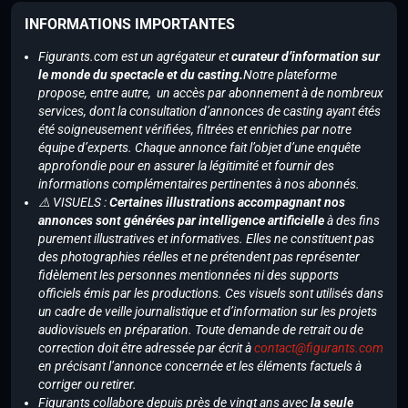
INFORMATIONS IMPORTANTES
Figurants.com est un agrégateur et
curateur d’information sur
le monde du spectacle et du casting.
Notre plateforme
propose, entre autre, un accès par abonnement à de nombreux
services, dont la consultation d’annonces de casting ayant étés
été soigneusement vérifiées, filtrées et enrichies par notre
équipe d’experts. Chaque annonce fait l’objet d’une enquête
approfondie pour en assurer la légitimité et fournir des
informations complémentaires pertinentes à nos abonnés.
⚠️ VISUELS :
Certaines illustrations accompagnant nos
annonces sont générées par intelligence artificielle
à des fins
purement illustratives et informatives. Elles ne constituent pas
des photographies réelles et ne prétendent pas représenter
fidèlement les personnes mentionnées ni des supports
officiels émis par les productions. Ces visuels sont utilisés dans
un cadre de veille journalistique et d’information sur les projets
audiovisuels en préparation. Toute demande de retrait ou de
correction doit être adressée par écrit à
contact@figurants.com
en précisant l’annonce concernée et les éléments factuels à
corriger ou retirer.
Figurants collabore depuis près de vingt ans avec
la seule