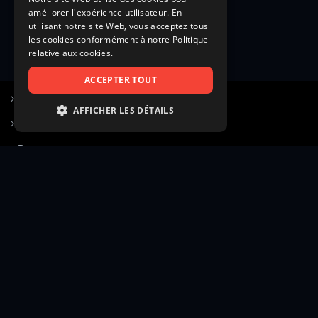
améliorer l'expérience utilisateur. En
utilisant notre site Web, vous acceptez tous
les cookies conformément à notre Politique
relative aux cookies.
ACCEPTER TOUT
S’inscrire à Figurants.com
AFFICHER LES DÉTAILS
Questions fréquentes
STRICTEMENT NÉCESSAIRES
Poster une annonce
PERFORMANCE
Actualités
CIBLAGE
Voir le hall of fame
FONCTIONNALITÉ
Contact
NON CLASSIFIÉS
Gestion d’abonnement
Transparence des avis
Strictement nécessaires
Performance