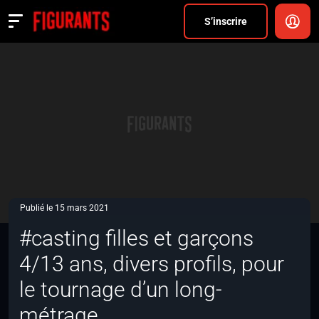
Divers
S’inscrire
Actualités
ANNONCER
FAQ
S’inscrire
CONNEXION
Publié le 15 mars 2021
#casting filles et garçons
4/13 ans, divers profils, pour
le tournage d’un long-
métrage