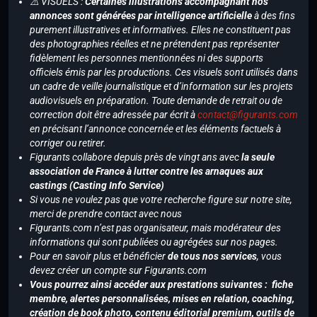
⚠️ VISUELS :
Certaines illustrations accompagnant nos
annonces sont générées par intelligence artificielle
à des fins
purement illustratives et informatives. Elles ne constituent pas
des photographies réelles et ne prétendent pas représenter
fidèlement les personnes mentionnées ni des supports
officiels émis par les productions. Ces visuels sont utilisés dans
un cadre de veille journalistique et d’information sur les projets
audiovisuels en préparation. Toute demande de retrait ou de
correction doit être adressée par écrit à
contact@figurants.com
en précisant l’annonce concernée et les éléments factuels à
corriger ou retirer.
Figurants collabore depuis près de vingt ans avec
la seule
association de France à lutter contre les arnaques aux
castings (Casting Info Service)
Si vous ne voulez pas que votre recherche figure sur notre site,
merci de prendre contact avec nous
Figurants.com n’est pas organisateur, mais modérateur des
informations qui sont publiées ou agrégées sur nos pages.
Pour en savoir plus et bénéficier
de tous nos services
, vous
devez créer un compte sur Figurants.com
Vous pourrez ainsi accéder aux prestations suivantes : fiche
membre, alertes personnalisées, mises en relation, coaching,
création de book photo, contenu éditorial premium, outils de