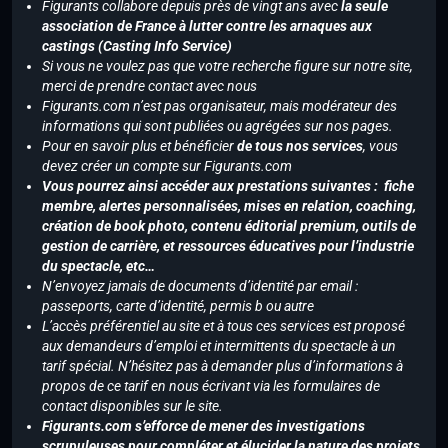
Figurants collabore depuis près de vingt ans avec
la seule
association de France à lutter contre les arnaques aux
castings (Casting Info Service)
Si vous ne voulez pas que votre recherche figure sur notre site,
merci de prendre contact avec nous
Figurants.com n’est pas organisateur, mais modérateur des
informations qui sont publiées ou agrégées sur nos pages.
Pour en savoir plus et bénéficier
de tous nos services
, vous
devez créer un compte sur Figurants.com
Vous pourrez ainsi accéder aux prestations suivantes : fiche
membre, alertes personnalisées, mises en relation, coaching,
création de book photo, contenu éditorial premium, outils de
gestion de carrière, et ressources éducatives pour l’industrie
du spectacle, etc…
N’envoyez jamais de documents d’identité par email :
passeports, carte d’identité, permis b ou autre
L’accès préférentiel au site et à tous ces services est proposé
aux demandeurs d’emploi et intermittents du spectacle à un
tarif spécial. N’hésitez pas à demander plus d’informations à
propos de ce tarif en nous écrivant via les formulaires de
contact disponibles sur le site.
Figurants.com s’efforce de mener des investigations
scrupuleuses pour compléter et élucider la nature des projets