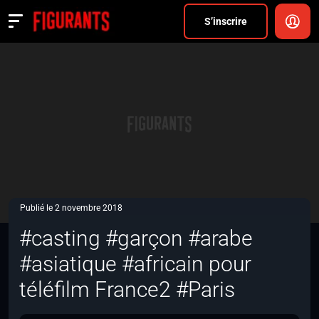
Divers
S’inscrire
Actualités
ANNONCER
FAQ
S’inscrire
CONNEXION
Publié le 2 novembre 2018
#casting #garçon #arabe
#asiatique #africain pour
téléfilm France2 #Paris