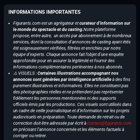
INFORMATIONS IMPORTANTES
Figurants.com est un agrégateur et
curateur d’information sur
le monde du spectacle et du casting.
Notre plateforme
propose, entre autre, un accès par abonnement à de nombreux
services, dont la consultation d’annonces de casting ayant étés
été soigneusement vérifiées, filtrées et enrichies par notre
équipe d’experts. Chaque annonce fait l’objet d’une enquête
approfondie pour en assurer la légitimité et fournir des
informations complémentaires pertinentes à nos abonnés.
⚠️ VISUELS :
Certaines illustrations accompagnant nos
annonces sont générées par intelligence artificielle
à des fins
purement illustratives et informatives. Elles ne constituent pas
des photographies réelles et ne prétendent pas représenter
fidèlement les personnes mentionnées ni des supports
officiels émis par les productions. Ces visuels sont utilisés dans
un cadre de veille journalistique et d’information sur les projets
audiovisuels en préparation. Toute demande de retrait ou de
correction doit être adressée par écrit à
contact@figurants.com
en précisant l’annonce concernée et les éléments factuels à
corriger ou retirer.